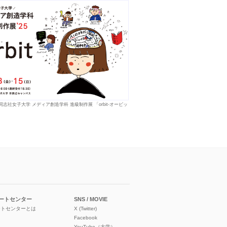
 同志社女子大学 メディア創造学科 進級制作展 「orbit-オービッ
ートセンター
SNS / MOVIE
ートセンターとは
X (Twitter)
Facebook
YouTube（大学）