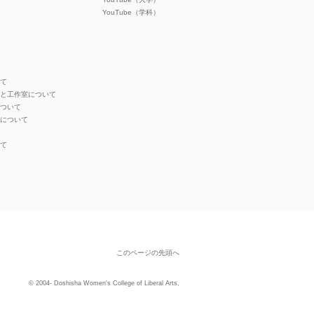
YouTube（学科）
いて
オと工作室について
について
ンについて
いて
このページの先頭へ
© 2004- Doshisha Women's College of Liberal Arts,