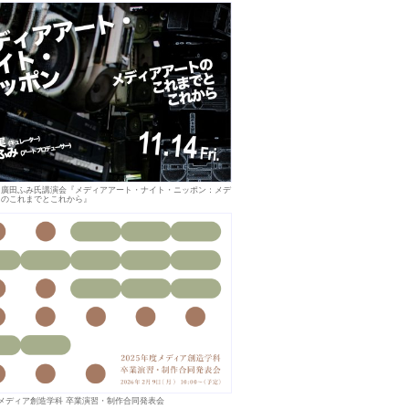
・廣田ふみ氏講演会『メディアアート・ナイト・ニッポン：メデ
トのこれまでとこれから』
度 メディア創造学科 卒業演習・制作合同発表会