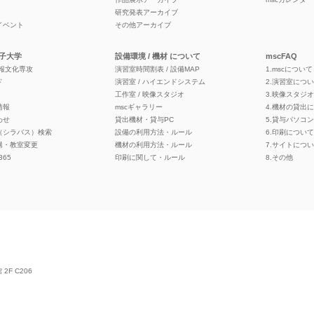
研究発表アーカイブ
イベント
その他アーカイブ
子大学
設備環境 / 機材 について
mscFAQ
情報文化専攻
演習室時間割表 / 設備MAP
1.mscについて
ド
演習室 / ハイエンドシステム
2.演習室につ
工作室 / 映像スタジオ
3.映像スタジ
情報
mscギャラリー
4.機材の貸出
わせ
貸出機材・貸与PC
5.貸与パソコ
（シラバス）検索
設備の利用方法・ルール
6.印刷について
講・教室変更
機材の利用方法・ルール
7.サイトにつ
 365
印刷に関して・ルール
8.その他
F C206