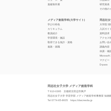
進級制作展
研究発表
その他の
メディア創造学科(大学サイト)
同志社女
学びの特色
大学院 
カリキュラム
入試ガイ
教員紹介
資料請求
学習環境・施設
アクセス
取得できる免許・資格
お問い合
進路・就職
講義内容
休講・補
Microsoft
マナビー
D-pass
同志社女子大学 メディア創造学科
〒610-0395 京都府京田辺市興戸
同志社女子大学 学芸学部 メディア創造学科事務室 知徳館 2
Tel 0774-65-8635
https://dwcmedia.jp