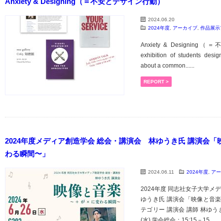
Anxiety & Designing（＝不安とデザイン行動）
2024.06.20
2024年度
,
アーカイブ
,
作品展示
Anxiety & Designi
exhibition of students desi
about a common......
REPORT >
2024年度メディア創造学会 総会・講演会 林ゆうき氏 講演会「
わる瞬間〜」
2024.06.11
2024年度
,
アー
2024年度 同志社女子大学メ
ゆうき氏 講演会「映像と音楽
テゴリー 講演会 講師 林ゆうき
(水) 学会総会：15:15－15......