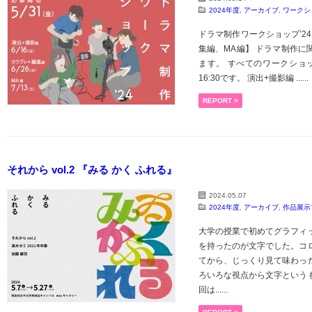
2024年度
,
アーカイブ
,
ワークシ
ドラマ制作ワークショップ’24
集編、MA編】 ドラマ制作に
ます。 すべてのワークショッ
16:30です。 演出+撮影編 ......
REPORT >
それから vol.2 『みる かく ふれる』
2024.05.07
2024年度
,
アーカイブ
,
作品展示
大学の授業で初めてグラフィ
を持ったのが文字でした。コ
てから、じっくり見て味わっ
ろいろな視点から文字という
回は......