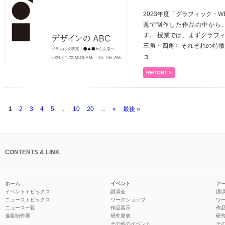
2023年度「グラフィック・W
題で制作した作品の中から、
す。 授業では、まずグラフ
三角・四角〉それぞれの特徴
ョ......
REPORT >
1
2
3
4
5
...
10
20
...
»
最後 »
CONTENTS & LINK
ホーム
イベント
ア
イベントトピックス
講演会
講
ニューストピックス
ワークショップ
ワ
ニュース一覧
作品展示
作
進級制作展
研究発表
研
その他のイベント
そ