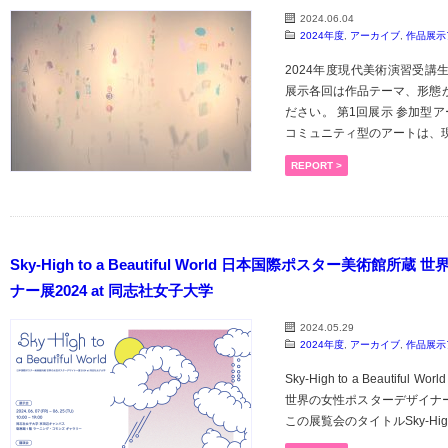
2024.06.04
2024年度
,
アーカイブ
,
作品展示
2024年度現代美術演習受講
展示各回は作品テーマ、形態
ださい。 第1回展示 参加型ア
コミュニティ型のアートは、現代
REPORT >
Sky-High to a Beautiful World 日本国際ポスター美術館
ナー展2024 at 同志社女子大学
2024.05.29
2024年度
,
アーカイブ
,
作品展示
Sky-High to a Beautif
世界の女性ポスターデザイナー展
この展覧会のタイトルSky-High to a 