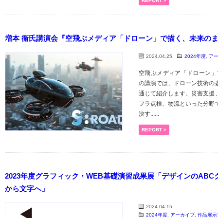
REPORT >
増本 衞氏講演会『空飛ぶメディア「ドローン」で描く、未来の
2024.04.25
2024年度
,
ア
空飛ぶメディア「ドローン」
の講演では、ドローン技術の
通じて紹介します。災害支援
フラ点検、物流といった分野
決す......
REPORT >
2023年度グラフィック・WEB基礎演習成果展「デザインのABC
から文字へ」
2024.04.15
2024年度
,
アーカイブ
,
作品展示