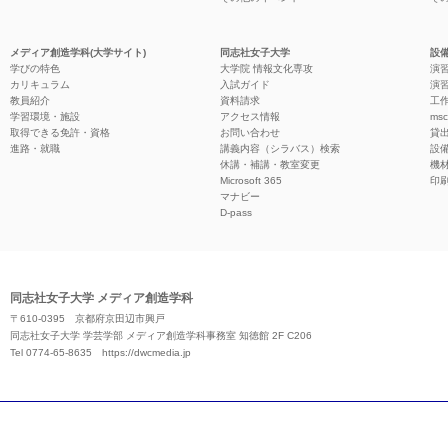
メディア創造学科(大学サイト)
同志社女子大学
設備
学びの特色
大学院 情報文化専攻
演習
カリキュラム
入試ガイド
演習
教員紹介
資料請求
工作
学習環境・施設
アクセス情報
ms
取得できる免許・資格
お問い合わせ
貸
進路・就職
講義内容（シラバス）検索
設
休講・補講・教室変更
機
Microsoft 365
印
マナビー
D-pass
同志社女子大学 メディア創造学科
〒610-0395 京都府京田辺市興戸
同志社女子大学 学芸学部 メディア創造学科事務室 知徳館 2F C206
Tel 0774-65-8635
https://dwcmedia.jp