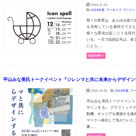
2024.11.14
2024年度
,
アーカイブ
,
ワークシ
我々の世界は、あらゆる面で
を共有している者同士でさえ
様々な変化が起こりうる現代
いる。一方で絵的記号は、各
にとら......
REPORT >
平山みな美氏トークイベント『ジレンマと共に未来からデザイン
2024.10.30
2024年度
,
ア
平山みな美氏トークイベント
ザインする』 グラフィック
動機、キャリアを構築する過
マークへ移住して気がついた
書......