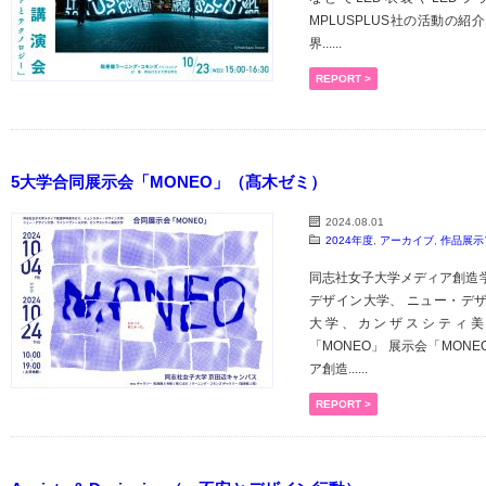
MPLUSPLUS社の活動の
界......
REPORT >
5大学合同展示会「MONEO」（髙木ゼミ）
2024.08.01
2024年度
,
アーカイブ
,
作品展示
同志社女子大学メディア創造
デザイン大学、 ニュー・デ
大学、カンザスシティ美
「MONEO」 展示会「MON
ア創造......
REPORT >