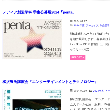
メディア創造学科 学生公募展2024「penta」
2024.09.27
2024年度
,
アーカイブ
,
作品展示
開催期間 2024年11月5日(火)
を順に展示します。各会期は
い 9:30～19:30 休館日:土日
ャラリー (同志......
REPORT >
柳沢豊氏講演会『エンターテインメントとテクノロジー』
2024.09.19
2024年度
,
ア
柳沢豊氏講演会 『エンター
五大ドーム公演、演劇、TV
などでLED衣装やLED