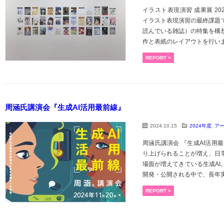
イラスト表現演習 成果展 20
イラスト表現演習の最終課題
読んでいる雑誌）の特集を構
作と表紙のレイアウトを行いました
REPORT >
周涵氏講演会『生成AI活用最前線』
2024.10.15
2024年度
,
ア
周涵氏講演会 『生成AI活用
り上げられることが増え、日
場面が増えてきている生成AI
開発・公開される中で、長年実際に
REPORT >