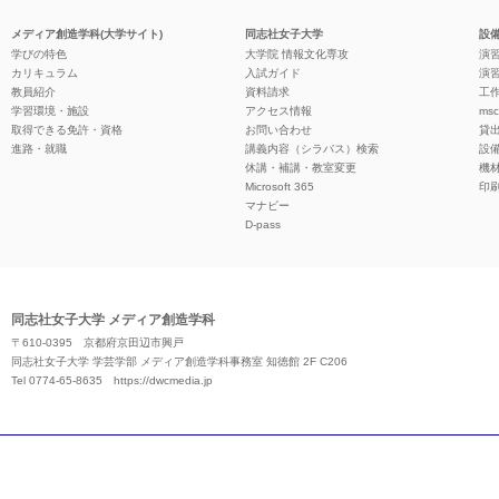
メディア創造学科(大学サイト)
同志社女子大学
設備
学びの特色
大学院 情報文化専攻
演習
カリキュラム
入試ガイド
演習
教員紹介
資料請求
工作
学習環境・施設
アクセス情報
ms
取得できる免許・資格
お問い合わせ
貸
進路・就職
講義内容（シラバス）検索
設
休講・補講・教室変更
機
Microsoft 365
印
マナビー
D-pass
同志社女子大学 メディア創造学科
〒610-0395 京都府京田辺市興戸
同志社女子大学 学芸学部 メディア創造学科事務室 知徳館 2F C206
Tel 0774-65-8635
https://dwcmedia.jp