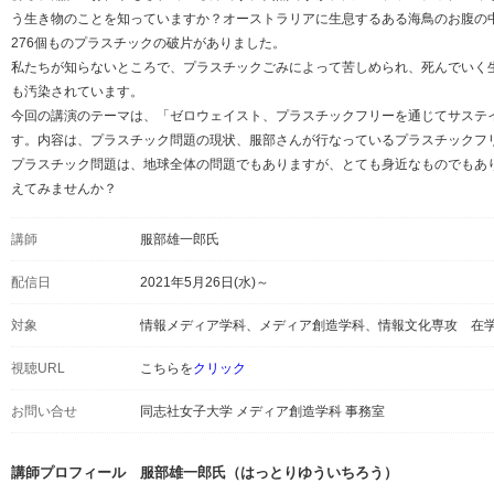
う生き物のことを知っていますか？オーストラリアに生息するある海鳥のお腹の
276個ものプラスチックの破片がありました。
私たちが知らないところで、プラスチックごみによって苦しめられ、死んでいく
も汚染されています。
今回の講演のテーマは、「ゼロウェイスト、プラスチックフリーを通じてサステ
す。内容は、プラスチック問題の現状、服部さんが行なっているプラスチックフ
プラスチック問題は、地球全体の問題でもありますが、とても身近なものでもあ
えてみませんか？
講師
服部雄一郎氏
配信日
2021年5月26日(水)～
対象
情報メディア学科、メディア創造学科、情報文化専攻 在
視聴URL
こちらを
クリック
お問い合せ
同志社女子大学 メディア創造学科 事務室
講師プロフィール 服部雄一郎氏（はっとりゆういちろう）