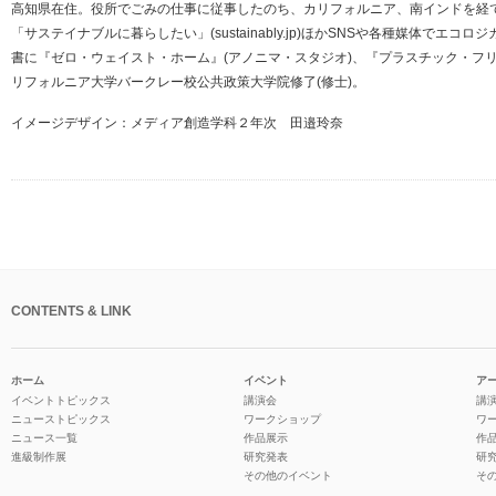
高知県在住。役所でごみの仕事に従事したのち、カリフォルニア、南インドを経
「サステイナブルに暮らしたい」(sustainably.jp)ほかSNSや各種媒体でエ
書に『ゼロ・ウェイスト・ホーム』(アノニマ・スタジオ)、『プラスチック・フリー
リフォルニア大学バークレー校公共政策大学院修了(修士)。
イメージデザイン：メディア創造学科２年次 田邉玲奈
CONTENTS & LINK
ホーム
イベント
ア
イベントトピックス
講演会
講
ニューストピックス
ワークショップ
ワ
ニュース一覧
作品展示
作
進級制作展
研究発表
研
その他のイベント
そ