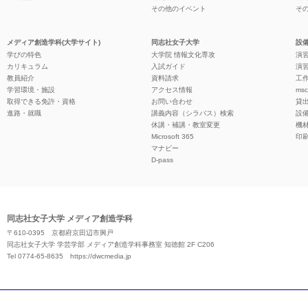
その他のイベント
そ
メディア創造学科(大学サイト)
同志社女子大学
設備
学びの特色
大学院 情報文化専攻
演習
カリキュラム
入試ガイド
演習
教員紹介
資料請求
工作
学習環境・施設
アクセス情報
ms
取得できる免許・資格
お問い合わせ
貸
進路・就職
講義内容（シラバス）検索
設
休講・補講・教室変更
機
Microsoft 365
印
マナビー
D-pass
同志社女子大学 メディア創造学科
〒610-0395 京都府京田辺市興戸
同志社女子大学 学芸学部 メディア創造学科事務室 知徳館 2F C206
Tel 0774-65-8635
https://dwcmedia.jp