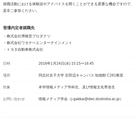
就職活動における体験談やアドバイスを聞くことができる貴重な機会ですので、
是非ご参加ください。
登壇内定者就職先
・株式会社博報堂プロダクツ
・株式会社ワタナベエンターテインメント
・トヨタ自動車株式会社
日時
2018年1月24日(水) 15:15〜16:45
場所
同志社女子大学 京田辺キャンパス 知徳館 C281教室
対象
本学情報メディア学科生、及び情報文化専攻生
お問い合わせ
情報メディア学会（j-gakkai@dwc.doshisha.ac.jp）