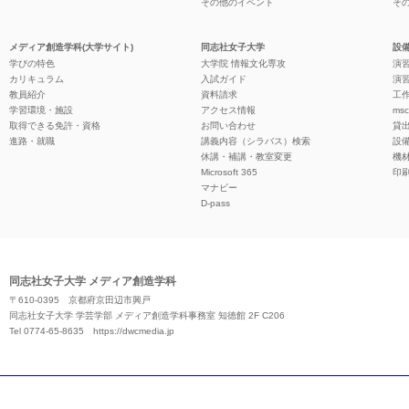
その他のイベント
そ
メディア創造学科(大学サイト)
同志社女子大学
設備
学びの特色
大学院 情報文化専攻
演習
カリキュラム
入試ガイド
演習
教員紹介
資料請求
工作
学習環境・施設
アクセス情報
ms
取得できる免許・資格
お問い合わせ
貸
進路・就職
講義内容（シラバス）検索
設
休講・補講・教室変更
機
Microsoft 365
印
マナビー
D-pass
同志社女子大学 メディア創造学科
〒610-0395 京都府京田辺市興戸
同志社女子大学 学芸学部 メディア創造学科事務室 知徳館 2F C206
Tel 0774-65-8635
https://dwcmedia.jp