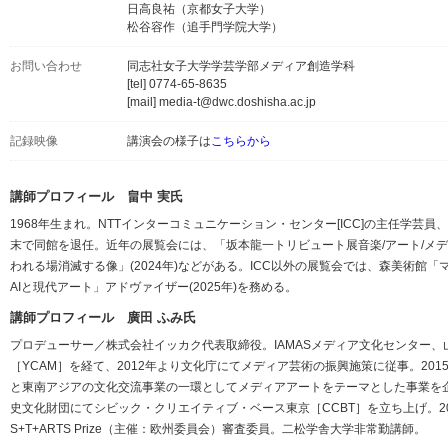
日高良祐（京都女子大学）
松谷容作（追手門学院大学）
お問い合わせ
同志社女子大学学芸学部メディア創造学科
[tel] 0774-65-8635
[mail] media-t@dwc.doshisha.ac.jp
記録映像
講演会の様子は
こちらから
講師プロフィール 畠中 実氏
1968年生まれ。NTTインターコミュニケーション・センター[ICC]の主任学芸員、
末で同館を退任。近年の展覧会には、「坂本龍一トリビュート展音楽/アート/メディア」(
われる場消滅する像」(2024年)などがある。ICC以外の展覧会では、森美術館「
AIと現代アート」アドヴァイザー(2025年)を務める。
講師プロフィール 廣田 ふみ氏
プロデューサー／株式会社イッカク代表取締役。IAMASメディア文化センター、
［YCAM］を経て、2012年より文化庁にてメディア芸術の振興施策に従事。20
と東南アジアの文化交流事業の一環としてメディアアートをテーマとした事業を企
史文化財団にてシビック・クリエイティブ・ベース東京［CCBT］を立ち上げ。2
S+T+ARTS Prize（主催：欧州委員会）審査委員。二松学舎大学非常勤講師。