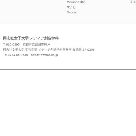
Microsoft 365
印
マナビー
D-pass
同志社女子大学 メディア創造学科
〒610-0395 京都府京田辺市興戸
同志社女子大学 学芸学部 メディア創造学科事務室 知徳館 2F C206
Tel 0774-65-8635
https://dwcmedia.jp