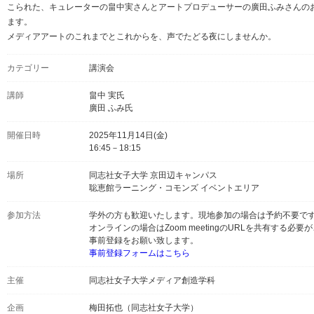
こられた、キュレーターの畠中実さんとアートプロデューサーの廣田ふみさんの
ます。
メディアアートのこれまでとこれからを、声でたどる夜にしませんか。
カテゴリー
講演会
講師
畠中 実氏
廣田 ふみ氏
開催日時
2025年11月14日(金)
16:45－18:15
場所
同志社女子大学 京田辺キャンパス
聡恵館ラーニング・コモンズ イベントエリア
参加方法
学外の方も歓迎いたします。現地参加の場合は予約不要で
オンラインの場合はZoom meetingのURLを共有する必
事前登録をお願い致します。
事前登録フォームはこちら
主催
同志社女子大学メディア創造学科
企画
梅田拓也（同志社女子大学）