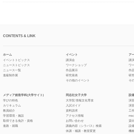
CONTENTS & LINK
ホーム
イベント
ア
イベントトピックス
講演会
講
ニューストピックス
ワークショップ
ワ
ニュース一覧
作品展示
作
進級制作展
研究発表
研
その他のイベント
そ
メディア創造学科(大学サイト)
同志社女子大学
設備
学びの特色
大学院 情報文化専攻
演習
カリキュラム
入試ガイド
演習
教員紹介
資料請求
工作
学習環境・施設
アクセス情報
ms
取得できる免許・資格
お問い合わせ
貸
進路・就職
講義内容（シラバス）検索
設
休講・補講・教室変更
機