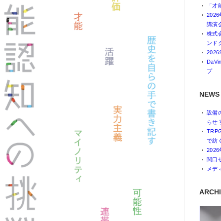
「才能
20
講演
株式
ンド
202
DaV
プ
NEWS
設備
らせ 
TR
で紡
202
関口
メデ
ARCH