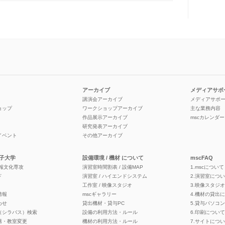
アーカイブ
メディアサポ
講演会アーカイブ
メディアサポ
ョップ
ワークショップアーカイブ
主な業務内容
作品展示アーカイブ
mscカレンダー
研究発表アーカイブ
イベント
その他アーカイブ
子大学
設備環境 / 機材 について
mscFAQ
情報文化専攻
演習室時間割表 / 設備MAP
1.mscについて
ド
演習室 / ハイエンドシステム
2.演習室につ
工作室 / 映像スタジオ
3.映像スタジ
情報
mscギャラリー
4.機材の貸出
わせ
貸出機材・貸与PC
5.貸与パソコ
（シラバス）検索
設備の利用方法・ルール
6.印刷について
講・教室変更
機材の利用方法・ルール
7.サイトにつ