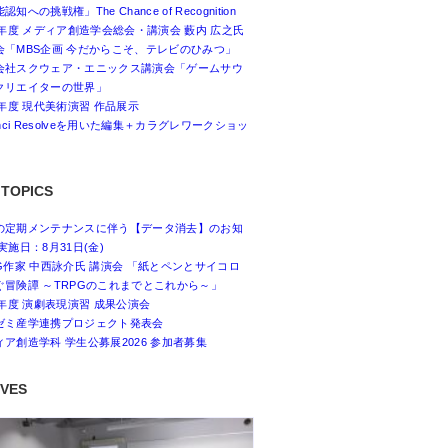
認知への挑戦権」The Chance of Recognition
26年度 メディア創造学会総会・講演会 藪内 広之氏
会「MBS企画 今だからこそ、テレビのひみつ」
会社スクウェア・エニックス講演会「ゲームサウ
クリエイターの世界」
6年度 現代美術演習 作品展示
inci Resolveを用いた編集＋カラグレワークショッ
 TOPICS
の定期メンテナンスに伴う【データ消去】のお知
実施日：8月31日(金)
PG作家 中西詠介氏 講演会 「紙とペンとサイコロ
ぐ冒険譚 ～TRPGのこれまでとこれから～」
6年度 演劇表現演習 成果公演会
ゼミ産学連携プロジェクト発表会
ィア創造学科 学生公募展2026 参加者募集
IVES