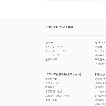
CONTENTS & LINK
ホーム
イベント
イベントトピックス
講演会
ニューストピックス
ワークシ
ニュース一覧
作品展示
進級制作展
研究発表
その他の
メディア創造学科(大学サイト)
同志社女
学びの特色
大学院 
カリキュラム
入試ガイ
教員紹介
資料請求
学習環境・施設
アクセス
取得できる免許・資格
お問い合
進路・就職
講義内容
休講・補