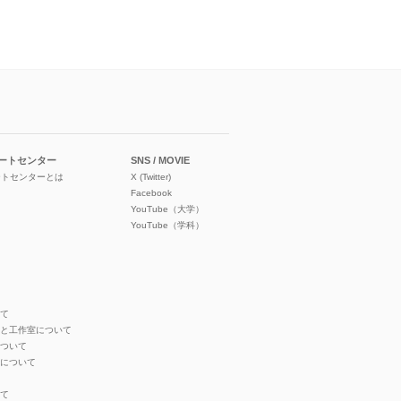
ートセンター
SNS / MOVIE
ートセンターとは
X (Twitter)
Facebook
YouTube（大学）
YouTube（学科）
いて
オと工作室について
について
ンについて
いて