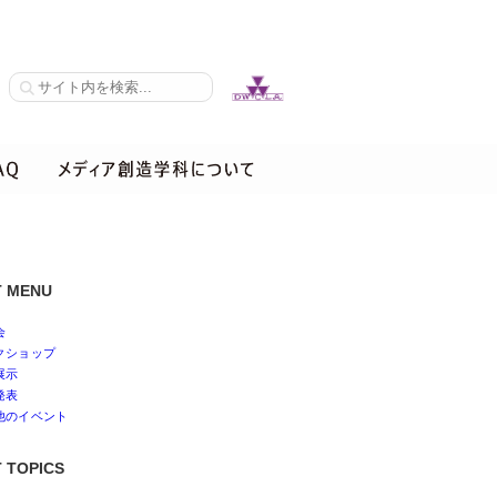
T MENU
会
クショップ
展示
発表
他のイベント
 TOPICS