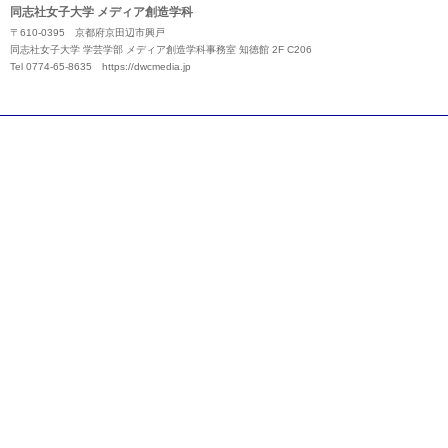
同志社女子大学 メディア創造学科
〒610-0395 京都府京田辺市興戸
同志社女子大学 学芸学部 メディア創造学科事務室 知徳館 2F C206
Tel 0774-65-8635
https://dwcmedia.jp