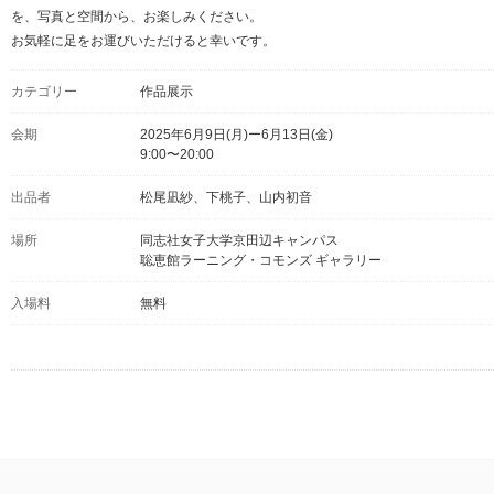
を、写真と空間から、お楽しみください。
お気軽に足をお運びいただけると幸いです。
カテゴリー
作品展示
会期
2025年6月9日(月)ー6月13日(金)
9:00〜20:00
出品者
松尾凪紗、下桃子、山内初音
場所
同志社女子大学京田辺キャンパス
聡恵館ラーニング・コモンズ ギャラリー
入場料
無料