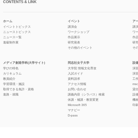
CONTENTS & LINK
ホーム
イベント
ア
イベントトピックス
講演会
講
ニューストピックス
ワークショップ
ワ
ニュース一覧
作品展示
作
進級制作展
研究発表
研
その他のイベント
そ
メディア創造学科(大学サイト)
同志社女子大学
設備
学びの特色
大学院 情報文化専攻
演習
カリキュラム
入試ガイド
演習
教員紹介
資料請求
工作
学習環境・施設
アクセス情報
ms
取得できる免許・資格
お問い合わせ
貸
進路・就職
講義内容（シラバス）検索
設
休講・補講・教室変更
機
Microsoft 365
印
マナビー
D-pass