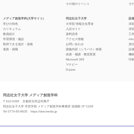
その他のイベント
そ
メディア創造学科(大学サイト)
同志社女子大学
設備
学びの特色
大学院 情報文化専攻
演習
カリキュラム
入試ガイド
演習
教員紹介
資料請求
工作
学習環境・施設
アクセス情報
ms
取得できる免許・資格
お問い合わせ
貸
進路・就職
講義内容（シラバス）検索
設
休講・補講・教室変更
機
Microsoft 365
印
マナビー
D-pass
同志社女子大学 メディア創造学科
〒610-0395 京都府京田辺市興戸
同志社女子大学 学芸学部 メディア創造学科事務室 知徳館 2F C206
Tel 0774-65-8635
https://dwcmedia.jp