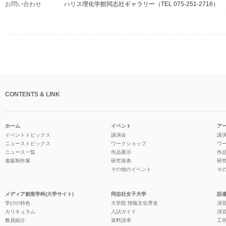
お問い合わせ
ハリス理化学館同志社ギャラリー（TEL 075-251-2716）
CONTENTS & LINK
ホーム
イベント
ア
イベントトピックス
講演会
講
ニューストピックス
ワークショップ
ワ
ニュース一覧
作品展示
作
進級制作展
研究発表
研
その他のイベント
そ
メディア創造学科(大学サイト)
同志社女子大学
設備
学びの特色
大学院 情報文化専攻
演習
カリキュラム
入試ガイド
演習
教員紹介
資料請求
工作