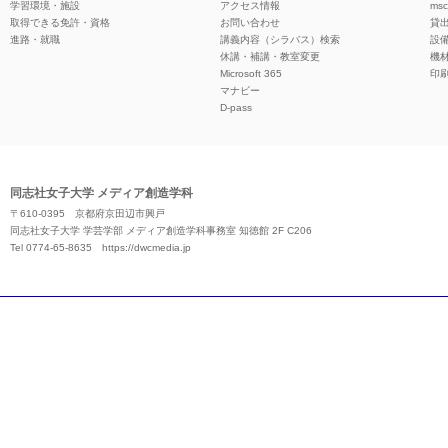
学習環境・施設
アクセス情報
ms
取得できる免許・資格
お問い合わせ
貸
進路・就職
講義内容（シラバス）検索
設
休講・補講・教室変更
機
Microsoft 365
印
マナビー
D-pass
同志社女子大学 メディア創造学科
〒610-0395 京都府京田辺市興戸
同志社女子大学 学芸学部 メディア創造学科事務室 知徳館 2F C206
Tel 0774-65-8635
https://dwcmedia.jp