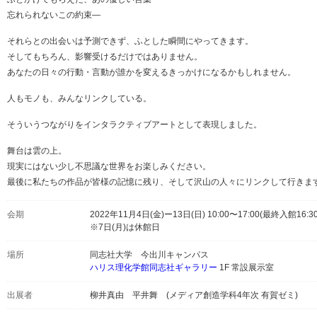
忘れられないこの約束—
それらとの出会いは予測できず、ふとした瞬間にやってきます。
そしてもちろん、影響受けるだけではありません。
あなたの日々の行動・言動が誰かを変えるきっかけになるかもしれません。
人もモノも、みんなリンクしている。
そういうつながりをインタラクティブアートとして表現しました。
舞台は雲の上。
現実にはない少し不思議な世界をお楽しみください。
最後に私たちの作品が皆様の記憶に残り、そして沢山の人々にリンクして行きま
会期
2022年11月4日(金)ー13日(日) 10:00〜17:00(最終入館16:30
※7日(月)は休館日
場所
同志社大学 今出川キャンパス
ハリス理化学館同志社ギャラリー
1F 常設展示室
出展者
柳井真由 平井舞 (メディア創造学科4年次 有賀ゼミ)