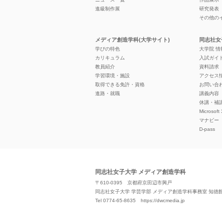
進級制作展
研究発表
その他の
メディア創造学科(大学サイト)
同志社女
学びの特色
大学院 
カリキュラム
入試ガイ
教員紹介
資料請求
学習環境・施設
アクセス
取得できる免許・資格
お問い合
進路・就職
講義内容
休講・補
Microsoft
マナビー
D-pass
同志社女子大学 メディア創造学科
〒610-0395 京都府京田辺市興戸
同志社女子大学 学芸学部 メディア創造学科事務室 知徳館 2
Tel 0774-65-8635
https://dwcmedia.jp