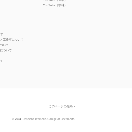
YouTube（学科）
いて
オと工作室について
について
ンについて
いて
このページの先頭へ
© 2004- Doshisha Women's College of Liberal Arts,