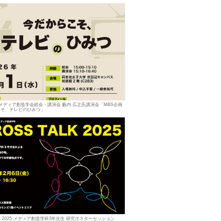
度 メディア創造学会総会・講演会 藪内 広之氏講演会「MBS企画
こそ、テレビのひみつ」
Talk 2025 メディア創造学科3年次生 研究ポスターセッション