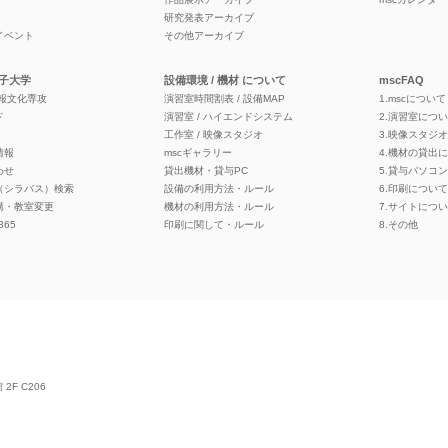
研究発表アーカイブ
イベント
その他アーカイブ
子大学
設備環境 / 機材 について
mscFAQ
情報文化専攻
演習室時間割表 / 設備MAP
1.mscについて
ド
演習室 / ハイエンドシステム
2.演習室につ
工作室 / 映像スタジオ
3.映像スタジ
情報
mscギャラリー
4.機材の貸出
わせ
貸出機材・貸与PC
5.貸与パソコ
（シラバス）検索
設備の利用方法・ルール
6.印刷について
講・教室変更
機材の利用方法・ルール
7.サイトにつ
 365
印刷に関して・ルール
8.その他
F C206