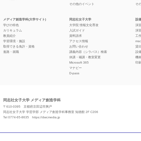
その他のイベント
そ
メディア創造学科(大学サイト)
同志社女子大学
設備
学びの特色
大学院 情報文化専攻
演習
カリキュラム
入試ガイド
演習
教員紹介
資料請求
工作
学習環境・施設
アクセス情報
ms
取得できる免許・資格
お問い合わせ
貸
進路・就職
講義内容（シラバス）検索
設
休講・補講・教室変更
機
Microsoft 365
印
マナビー
D-pass
同志社女子大学 メディア創造学科
〒610-0395 京都府京田辺市興戸
同志社女子大学 学芸学部 メディア創造学科事務室 知徳館 2F C206
Tel 0774-65-8635
https://dwcmedia.jp