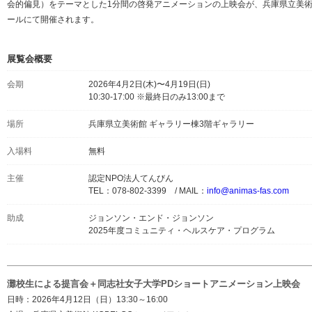
会的偏見）をテーマとした1分間の啓発アニメーションの上映会が、兵庫県立美術館
ールにて開催されます。
展覧会概要
会期
2026年4月2日(木)〜4月19日(日)
10:30-17:00 ※最終日のみ13:00まで
場所
兵庫県立美術館 ギャラリー棟3階ギャラリー
入場料
無料
主催
認定NPO法人てんびん
TEL：078-802-3399 / MAIL：
info@animas-fas.com
助成
ジョンソン・エンド・ジョンソン
2025年度コミュニティ・ヘルスケア・プログラム
灘校生による提言会＋同志社女子大学PDショートアニメーション上映会
日時：2026年4月12日（日）13:30～16:00