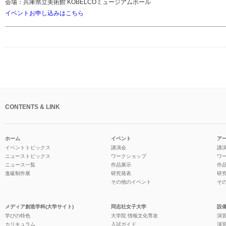
会場：兵庫県立美術館 KOBELCOミュージアムホール
イベントお申し込みはこちら
CONTENTS & LINK
ホーム
イベント
ア
イベントトピックス
講演会
講
ニューストピックス
ワークショップ
ワ
ニュース一覧
作品展示
作
進級制作展
研究発表
研
その他のイベント
そ
メディア創造学科(大学サイト)
同志社女子大学
設備
学びの特色
大学院 情報文化専攻
演習
カリキュラム
入試ガイド
演習