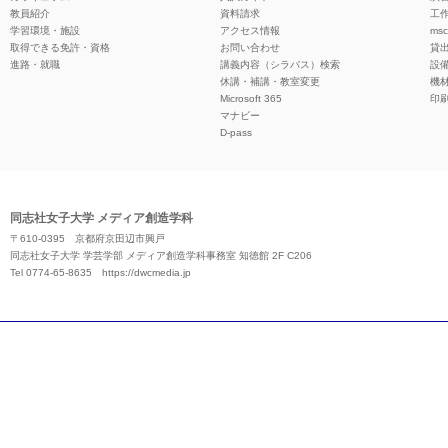
教員紹介
資料請求
工作
学習環境・施設
アクセス情報
ms
取得できる免許・資格
お問い合わせ
貸
進路・就職
講義内容（シラバス）検索
設
休講・補講・教室変更
機
Microsoft 365
印
マナビー
D-pass
同志社女子大学 メディア創造学科
〒610-0395 京都府京田辺市興戸
同志社女子大学 学芸学部 メディア創造学科事務室 知徳館 2F C206
Tel 0774-65-8635
https://dwcmedia.jp