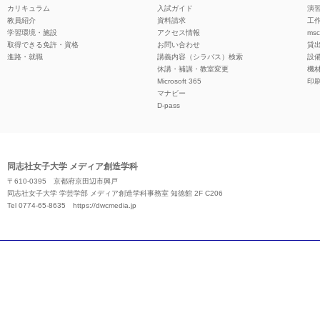
カリキュラム
入試ガイド
演習
教員紹介
資料請求
工作
学習環境・施設
アクセス情報
ms
取得できる免許・資格
お問い合わせ
貸
進路・就職
講義内容（シラバス）検索
設
休講・補講・教室変更
機
Microsoft 365
印
マナビー
D-pass
同志社女子大学 メディア創造学科
〒610-0395 京都府京田辺市興戸
同志社女子大学 学芸学部 メディア創造学科事務室 知徳館 2F C206
Tel 0774-65-8635
https://dwcmedia.jp