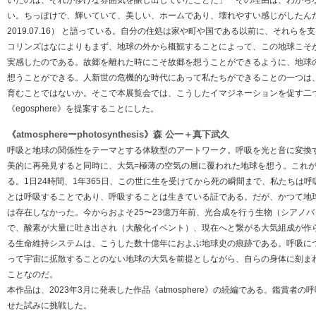
い。ちっぽけで、輝いていて、美しい、ホームであり、壊れやすい感じがしたんだ」（The 
2019.07.16） と語っている。自分の住処は家や町や国である以前に、それら
コリンズはなによりもまず、地球の外から概観することによって、この地球こそ
実感したのである。故郷を離れた時にこそ故郷を想うことができるように、地球
想うことができる。人新世の危機的な時代にあって私たちができることの一つは
育むことではないか。そこで本展覧会では、こうしたイマジネーションを促す二つの練
《egosphere》を提案することにした。
《atmosphereーphotosynthesis》森 公一＋真下武久
呼吸と地球の関係性をテーマとする体験型のアートワーク。呼吸を光と音に変換
美的に再発見すると同時に、大気=極薄の空気の層に覆われた地球を想う。これ
る。1日24時間、1年365日、この世に生を受けてから死の瞬間まで、私たちは
とは呼吸することであり、呼吸することは生きている証である。だが、かつて地
は存在しなかった。今からおよそ25〜23億万年前、光合成を行う生物（シアノ
で、酸素が大量に吐き出され（大酸化イベント）、現在へと繋がる大気組成が作
る生命維持システムは、こうした数十億年におよぶ地球史の痕跡である。呼吸に
って宇宙に拡散することのない地球の大気を前提としながら、自らの身体に刻ま
ことなのだ。
本作品は、2023年3月に発表した作品《atmosphere》の続編である。鑑賞者
せた試みに挑戦した。