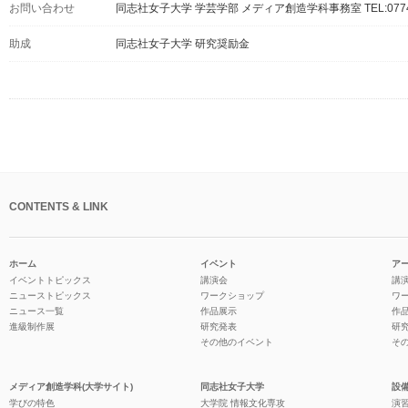
お問い合わせ
同志社女子大学 学芸学部 メディア創造学科事務室 TEL:0774-
助成
同志社女子大学 研究奨励金
CONTENTS & LINK
ホーム
イベント
ア
イベントトピックス
講演会
講
ニューストピックス
ワークショップ
ワ
ニュース一覧
作品展示
作
進級制作展
研究発表
研
その他のイベント
そ
メディア創造学科(大学サイト)
同志社女子大学
設備
学びの特色
大学院 情報文化専攻
演習