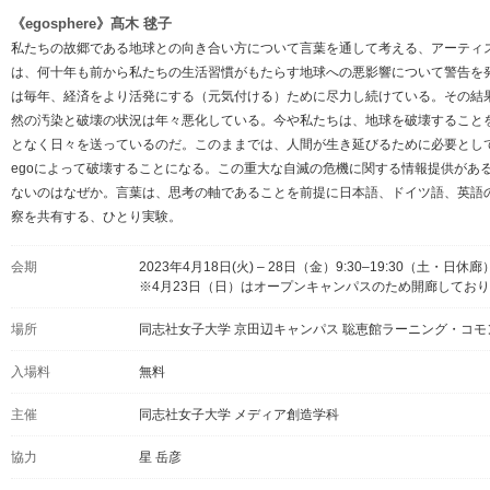
《egosphere》髙木 毬子
私たちの故郷である地球との向き合い方について言葉を通して考える、アーティ
は、何十年も前から私たちの生活習慣がもたらす地球への悪影響について警告を
は毎年、経済をより活発にする（元気付ける）ために尽力し続けている。その結
然の汚染と破壊の状況は年々悪化している。今や私たちは、地球を破壊すること
となく日々を送っているのだ。このままでは、人間が生き延びるために必要としている
egoによって破壊することになる。この重大な自滅の危機に関する情報提供があ
ないのはなぜか。言葉は、思考の軸であることを前提に日本語、ドイツ語、英語
察を共有する、ひとり実験。
会期
2023年4月18日(火) – 28日（金）9:30–19:30（土・日休廊
※4月23日（日）はオープンキャンパスのため開廊してお
場所
同志社女子大学 京田辺キャンパス 聡恵館ラーニング・コモ
入場料
無料
主催
同志社女子大学 メディア創造学科
協力
星 岳彦