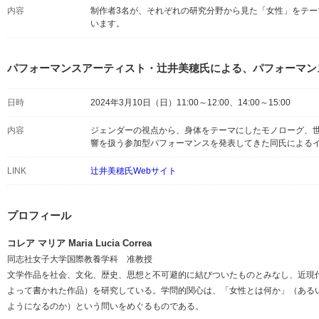
内容
制作者3名が、それぞれの研究分野から見た「女性」をテー
います。
パフォーマンスアーティスト・辻井美穂氏による、パフォーマン
日時
2024年3月10日（日）11:00～12:00、14:00～15:00
内容
ジェンダーの視点から、身体をテーマにしたモノローグ、
響を扱う参加型パフォーマンスを発表してきた同氏による
LINK
辻井美穂氏Webサイト
プロフィール
コレア マリア Maria Lucia Correa
同志社女子大学国際教養学科 准教授
文学作品を社会、文化、歴史、思想と不可避的に結びついたものとみなし、近現
よって書かれた作品）を研究している。学問的関心は、「女性とは何か」（ある
ようになるのか）という問いをめぐるものである。