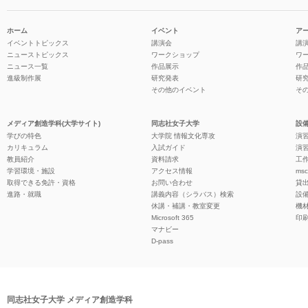
ホーム
イベント
ア
イベントトピックス
講演会
講
ニューストピックス
ワークショップ
ワ
ニュース一覧
作品展示
作
進級制作展
研究発表
研
その他のイベント
そ
メディア創造学科(大学サイト)
同志社女子大学
設備
学びの特色
大学院 情報文化専攻
演習
カリキュラム
入試ガイド
演習
教員紹介
資料請求
工作
学習環境・施設
アクセス情報
ms
取得できる免許・資格
お問い合わせ
貸
進路・就職
講義内容（シラバス）検索
設
休講・補講・教室変更
機
Microsoft 365
印
マナビー
D-pass
同志社女子大学 メディア創造学科