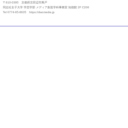
〒610-0395 京都府京田辺市興戸
同志社女子大学 学芸学部 メディア創造学科事務室 知徳館 2F C206
Tel 0774-65-8635
https://dwcmedia.jp