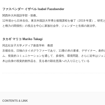
ファスベンダー イザベル Isabel Fassbender
関西外大外国語学部・助教。
12年前から日本在住。東京外国語大学博士後期課程を修了（2019 年度）。研
と権力の関係性）の視点を中心に家族社会学、ジェンダーと生殖の政治学。
タカギ マリコ Mariko Takagi
同志社女子大学メディア創造学科 教授
京都在住。日独のタイポグラファーであり、11冊の本の著者、デザイナー。創作
ム、視覚的コミュニケーションを通して、多様性、環境問題、さらに近年はジェ
木は自身の視覚的創作品を、見る者の顕在意識への入り口としている
CONTENTS & LINK