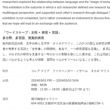
researchers explored the relationship between language and the “image of wom
This exhibition is the outcome in which e ach researcher defined one research top
multilingual perspective, and supported each otherʼs research through dialogue
exhibition is not completed, but is rather considered an instrument to discuss tho
that we hope will lead to an exchange with the audience.
「ワードスケープ：女性 × 表現 × 言語」
多分野、多言語、視覚的表現
批判的言説分析、文学分析と文字学・タイポグラフィ、この3つの異なる研究分
者が考察する言語と『女性像』の関係性。各自で、一つ研究課題を定義し、多言
し、それぞれの研究を支援する一年がかりの実験を形にした展示会。これは完結
流につながるような考えや洞察、質問をうながすツールになることを望む。
制作
コレア マリア ファスベンダー・イザベル タカギ マリコ
会期
2024/03/01 FRI — 2024/03/10 SUN
休館：MON
時間：11:00 — 18:00（最終日は17:00 まで）
場所
堀川御池ギャラリー
604-0052 京都市中京区油小路通御池押油小路町238‒1