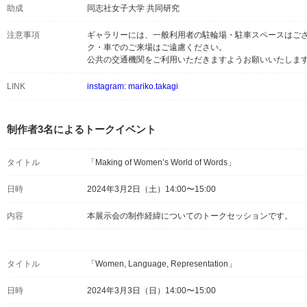
助成
同志社女子大学 共同研究
注意事項
ギャラリーには、一般利用者の駐輪場・駐車スペースはご
ク・車でのご来場はご遠慮ください。
公共の交通機関をご利用いただきますようお願いいたしま
LINK
instagram: mariko.takagi
制作者3名によるトークイベント
タイトル
「Making of Women’s World of Words」
日時
2024年3月2日（土）14:00〜15:00
内容
本展示会の制作経緯についてのトークセッションです。
タイトル
「Women, Language, Representation」
日時
2024年3月3日（日）14:00〜15:00