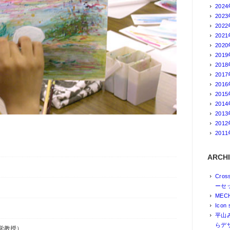
202
202
202
202
202
201
201
201
201
201
201
201
201
201
ARCHI
Cro
ーセ
MEC
Icon 
平山
らデ
学教授）