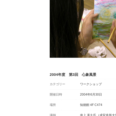
2004年度 第3回 心象風景
カテゴリー
ワークショップ
開催日時
2004年6月30日
場所
知徳館 4F C474
講師
井上 直久氏（成安造形大