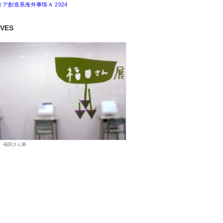
ィア創造系海外事情Ａ 2024
IVES
 -福田さん展-