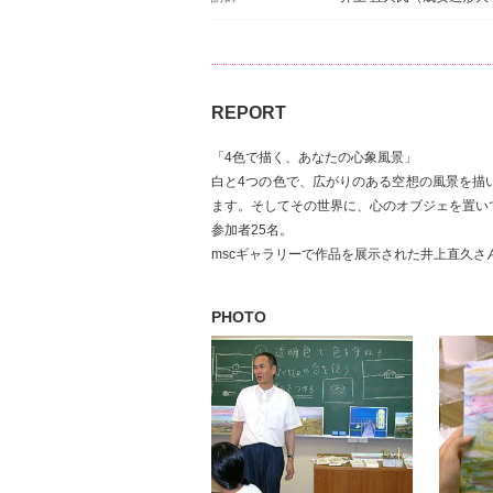
REPORT
「4色で描く、あなたの心象風景」
白と4つの色で、広がりのある空想の風景を描
ます。そしてその世界に、心のオブジェを置い
参加者25名。
mscギャラリーで作品を展示された井上直久
PHOTO