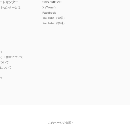
ートセンター
SNS / MOVIE
ートセンターとは
X (Twitter)
Facebook
YouTube（大学）
YouTube（学科）
いて
オと工作室について
について
ンについて
いて
このページの先頭へ