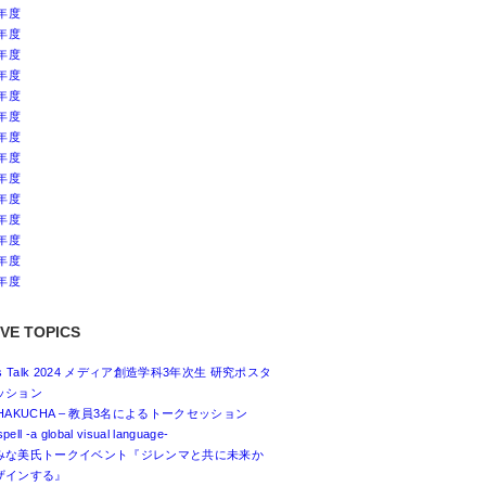
4年度
3年度
2年度
1年度
0年度
9年度
8年度
7年度
6年度
5年度
4年度
3年度
2年度
1年度
VE TOPICS
ss Talk 2024 メディア創造学科3年次生 研究ポスタ
ッション
HAKUCHA – 教員3名によるトークセッション
spell -a global visual language-
みな美氏トークイベント『ジレンマと共に未来か
ザインする』