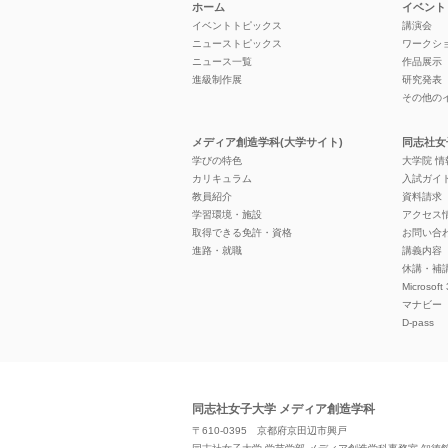
ホーム
イベント
イベントトピックス
講演会
ニューストピックス
ワークシ
ニュース一覧
作品展示
進級制作展
研究発表
その他の
メディア創造学科(大学サイト)
同志社女
学びの特色
大学院 
カリキュラム
入試ガイ
教員紹介
資料請求
学習環境・施設
アクセス
取得できる免許・資格
お問い合
進路・就職
講義内容
休講・補
Microsoft
マナビー
D-pass
同志社女子大学 メディア創造学科
〒610-0395 京都府京田辺市興戸