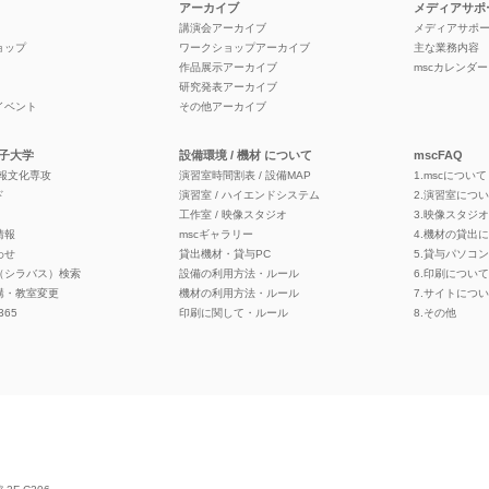
アーカイブ
メディアサポ
講演会アーカイブ
メディアサポ
ョップ
ワークショップアーカイブ
主な業務内容
作品展示アーカイブ
mscカレンダー
研究発表アーカイブ
イベント
その他アーカイブ
子大学
設備環境 / 機材 について
mscFAQ
情報文化専攻
演習室時間割表 / 設備MAP
1.mscについて
ド
演習室 / ハイエンドシステム
2.演習室につ
工作室 / 映像スタジオ
3.映像スタジ
情報
mscギャラリー
4.機材の貸出
わせ
貸出機材・貸与PC
5.貸与パソコ
（シラバス）検索
設備の利用方法・ルール
6.印刷について
講・教室変更
機材の利用方法・ルール
7.サイトにつ
 365
印刷に関して・ルール
8.その他