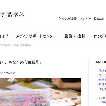
Microsoft365
|
マナビー
|
D-pass
 「４色で描く、あなたの心象風景」
ARCH
描く、あなたの心象風景」
講演
ップアーカイブ
ワー
作品
研究
その
20
「
学