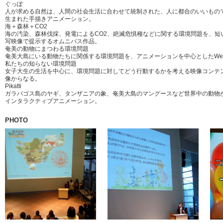
ぐっぽ
人が求める自然は、人間の社会生活に合わせて統制された、人に都合のいいもの
生まれた手描きアニメーション。
海＋森林＋CO2
海の汚染、森林伐採、発電によるCO2、絶滅危惧種などに関する環境問題を、短
写映像で提示するオムニバス作品。
奄美の動物にまつわる環境問題
奄美大島にいる動物たちに関係する環境問題を、アニメーションを中心としたWe
私たちの知らない環境問題
女子大生の生活を中心に、環境問題に対してどう行動するかを考える映像コンテ
像からなる。
Pikatti
ガラパゴス島のヤギ、タンザニアの象、奄美大島のマングースなど世界中の動物
インタラクティブアニメーション。
PHOTO