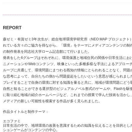
REPORT
森ゼミ・有賀ゼミ3年次生が、総合地球環境学研究所（NEO MAP プロジェク
れている方々のご協力を得ながら、「環境」をテーマにメディアコンテンツの制
の制作発表を同志社大学ローム記念館にて行いました。
発表をした6グループはそれぞれに、環境保護と地域住民の関係や日常生活にお
ニメーションやWebコンテンツ、映像といった多種多様な手法によるアプロー
ループに共通して、環境問題にまつわる既知の情報にとらわれることなく、問題
な思考によって、自分たちの側から問題提起をしたいという意思が感じられまし
プレイすることで自身の環境に対する知識を量ると共に、地域が環境問題にどう
自然と知ることができる選択型のビジュアルノベル形式のゲームや、Flashを
に取り組む地域の紹介ホームページなど、これまでの授業で学んだ技術を活かし
メディアの新しい可能性を模索する作品が多く見られました。
作品タイトルと制作テーマ：
エコファミ
日常生活の中で、地球環境の改善を意識するための知識を伝えることを目的とした
ションゲームがコンテンツの中心。