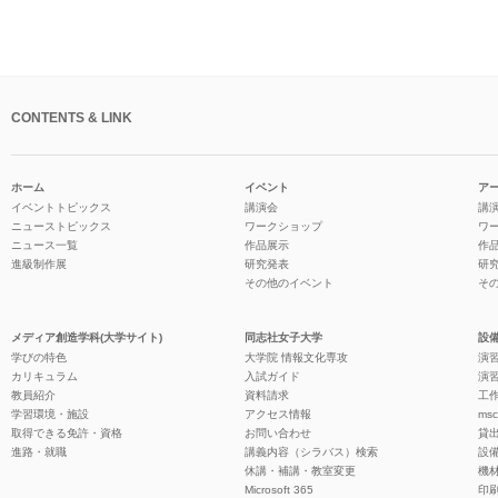
CONTENTS & LINK
ホーム
イベント
ア
イベントトピックス
講演会
講
ニューストピックス
ワークショップ
ワ
ニュース一覧
作品展示
作
進級制作展
研究発表
研
その他のイベント
そ
メディア創造学科(大学サイト)
同志社女子大学
設備
学びの特色
大学院 情報文化専攻
演習
カリキュラム
入試ガイド
演習
教員紹介
資料請求
工作
学習環境・施設
アクセス情報
ms
取得できる免許・資格
お問い合わせ
貸
進路・就職
講義内容（シラバス）検索
設
休講・補講・教室変更
機
Microsoft 365
印