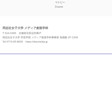
マナビー
D-pass
同志社女子大学 メディア創造学科
〒610-0395 京都府京田辺市興戸
同志社女子大学 学芸学部 メディア創造学科事務室 知徳館 2F C206
Tel 0774-65-8635
https://dwcmedia.jp