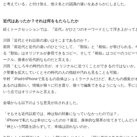
と考えている」と付け加え、他２名との認識の違いをあきらかにしました。
近代はあったか？それは何をもたらしたか
続くトークセッションでは、『近代』がひとつのキーワードとして浮き上がって
川田「近代とそれ以前の違いはそこまであるのか？」
前田「前近代と近代の違いのひとつとして、『類似』と『相似』が挙げられる。
る『類似』はオリジナルが参照できるコピー。そして『相似』はコピーのコピー
ークル。後者が近代的なものだと言える」
川田「むしろ今の時代の方が、オリジナルに近づくことができるのではないか。た
ク聖書を拡大していくとその時代の人の指紋や汚れも見ることも可能」
中村「iPadやiPhoneで見るもの自体はシュミラークルだけど、私たちの感覚
あるのは面白い。情報が個々に行き渡り、個々で編集できるようになった。手に
いう点ではオリジナルと言える」
会場からも以下のような意見が出されました。
「そもそも近代以前では、神は知の対象になっていなかったのでは？」
「iPhoneで私たちは幸せになったのか？最近、身体的な限界が出てきてしんど
「神という問題を語らずして、幸福は語れないのか」