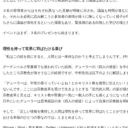
ぶとはどういうことなの？といった根源的な問題にまで議論は及びました。
３名の登壇者からはそれぞれ異なった見解が明確に示され、議論も時間が進む
た、それらを必死に読み解こうと参加者の表情が徐々に険しくなっていく様子が
らさらに議論が深化するといった場面もあり、緊張感のある白熱した学びの場と
イベントはまず、３名のプレゼンから始まります。
理性を持って世界に羽ばたける喜び
「私はこの絵を前にすると、人間とは一体何なのか？と考えてしまうんです。(中
グーテンベルク聖書展でも使われていた絵画、デューラーの《四人の使徒》を中
したところ宗教色が強そうなこの絵画ですが、中村先生は以下のように解説しま
「デューラーは、中世の香りっていいよね！とかキリスト教を後世に伝えたい！
ないんです。ここには宗教改革を受けて生きようとする『近代的人間』の姿が描
宗教改革と言えば、キリスト教や聖書が一気に一般人の手にも届くようになった
只中にいたデューラーは思考錯誤の末《四人の使徒》によって自身の宗教観を明
そして、「正しい情報を獲得した人間は理性を持って世界に羽ばたくことができ
おける幸福のひとつの形なのでは」とまとめました。
iPhone・iPad・電子書籍・Twitter・Ustreamなど続々登場する新しいメ