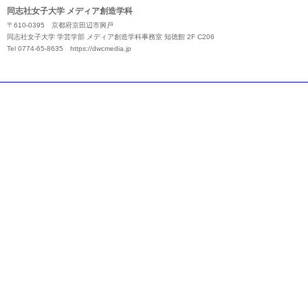
同志社女子大学 メディア創造学科
〒610-0395 京都府京田辺市興戸
同志社女子大学 学芸学部 メディア創造学科事務室 知徳館 2F C206
Tel 0774-65-8635
https://dwcmedia.jp