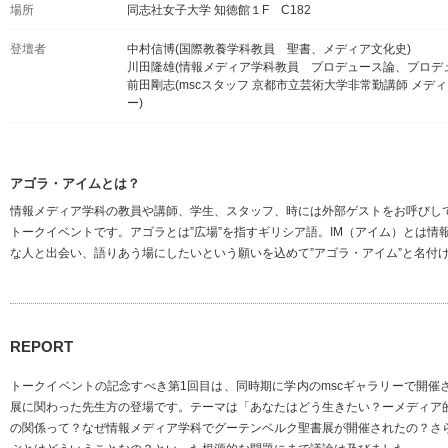
場所
同志社女子大学 知徳館１F C182
登壇者
中村信博(国際教養学科教員 聖書、メディア文化史)
川田隆雄(情報メディア学科教員 プロデュース論、プロデ
前田剛志(mscスタッフ 京都市立芸術大学非常勤講師 メデ
ー)
アゴラ・アイムとは？
情報メディア学科の教員や講師、学生、スタッフ、時には外部ゲストをお呼びし
トークイベントです。アゴラとは”広場”を指すギリシア語。IM（アイム）とは情
な人と出会い、語りあう場にしたいという願いを込めて”アゴラ・アイム”と名付
REPORT
トークイベントの記念すべき第1回目は、同時期に学内のmscギャラリーで開催
展に関わった先生方の登場です。テーマは「あなたはどう生きたい？ーメディア
の関係って？なぜ情報メディア学科でグーテンベルク聖書展が開催されたの？さ