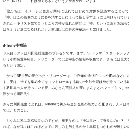
い空白の下に「これは神である」という文が書かれています。
「僕たちは、イメージと言葉が同時に現れてはじめて対象を認識することがで
『神』はこの画像のように姿を消すことによって指し示すように仕向けられてい
された＝キリスト教で言うところの神が現れた瞬間は『神』という言葉も認識も
はちょうど逆になるけれど」と前田氏は自身の幸福論へと繋げました。
iPhone幸福論
３人目ラストは川田隆雄先生のプレゼンです。まず、SFドラマ「スタートレッ
いう小型装置を紹介。トリコーダーでは全宇宙の情報を収集でき、さらには巨大
るという設定。
「かつてSF世界の夢だったトリコーダーは、ご存知の通りiPhoneやiPadなど
す。実は、全てを集め全てをコントロールする能力=全知全能は神が持っている
ト教世界の人が持っている夢。みなさん西洋人の夢にまんまとハマってらっしゃい
浮かべる川田先生。
さらに川田先生によれば、iPhoneで神から全知全能の能力が分配され、人々
では、とのこと。
「ちなみに私は幸福論者なのですが、重要なのは『神は果たして善良なのか？』
れば、なぜ我々はこれほどまでに苦しみを与えるのか？幸福をつかむのが難しい