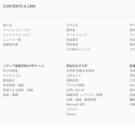
CONTENTS & LINK
ホーム
イベント
ア
イベントトピックス
講演会
講
ニューストピックス
ワークショップ
ワ
ニュース一覧
作品展示
作
進級制作展
研究発表
研
その他のイベント
そ
メディア創造学科(大学サイト)
同志社女子大学
設備
学びの特色
大学院 情報文化専攻
演習
カリキュラム
入試ガイド
演習
教員紹介
資料請求
工作
学習環境・施設
アクセス情報
ms
取得できる免許・資格
お問い合わせ
貸
進路・就職
講義内容（シラバス）検索
設
休講・補講・教室変更
機
Microsoft 365
印
マナビー
D-pass