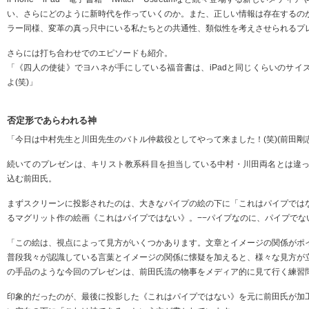
い、さらにどのように新時代を作っていくのか。また、正しい情報は存在するの
ラー同様、変革の真っ只中にいる私たちとの共通性、類似性を考えさせられるプ
さらには打ち合わせでのエピソードも紹介。
「《四人の使徒》でヨハネが手にしている福音書は、iPadと同じくらいのサイ
よ(笑)」
否定形であらわれる神
「今日は中村先生と川田先生のバトル仲裁役としてやって来ました！(笑)(前田剛
続いてのプレゼンは、キリスト教系科目を担当している中村・川田両名とは違っ
込む前田氏。
まずスクリーンに投影されたのは、大きなパイプの絵の下に「これはパイプでは
るマグリット作の絵画《これはパイプではない》。−−パイプなのに、パイプでな
「この絵は、視点によって見方がいくつかあります。文章とイメージの関係がポ
普段我々が認識している言葉とイメージの関係に懐疑を加えると、様々な見方が
の手品のような今回のプレゼンは、前田氏流の物事をメディア的に見て行く練習
印象的だったのが、最後に投影した《これはパイプではない》を元に前田氏が加