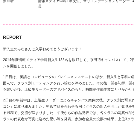
参加者
情報メディア学科1年次生、オリエンテーションリーダー1
員
REPORT
新入生のみなさんご入学おめでとうございます！
2014年度情報メディア学科新入生138名を歓迎して、京田辺キャンパスにて、
ンを開催しました。
1日目は、英語とコンピュータのプレイスメンステストのほか、新入生と学科の
囲んで、クラス別ミーティングを行い親睦を深めました。その後、開会礼拝、開
を聞いた後、上級生リーダーのアドバイスのもと、時間割作成作業にとりかかり
2日目の午前中は、上級生リーダーによるキャンパス案内の後、クラス別に写真
コン」に取り組みました。初めて顔を合わせる同じクラスの新入生同士が意見を
る過程で、交流が深まりました。午後からの作品発表では、各クラスの写真作品
ラスの代表者が写真に込めた思い等を発表。参加者全員の投票の結果、上位3ク