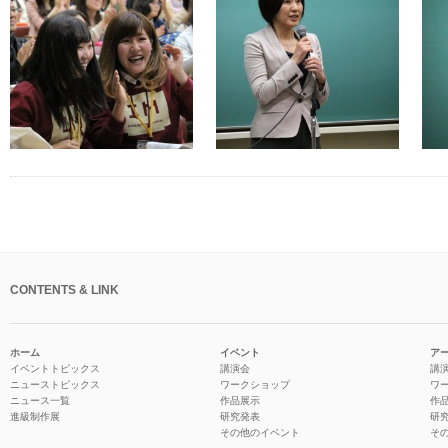
CONTENTS & LINK
ホーム
イベント
ア
イベントトピックス
講演会
講
ニューストピックス
ワークショップ
ワ
ニュース一覧
作品展示
作
進級制作展
研究発表
研
その他のイベント
そ