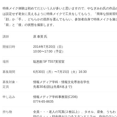
特殊メイク体験は初めてだという人が多いと思いますので、やなぎみわ氏の作品
は設定せず老女に見えるように特殊メイクで工夫をしてもらう、「簡単な技術習
「顔」か「手」、どちらかの箇所を選んでもらい、参加者自身で特殊メイクを施
「前」と「後」の状態を撮影します。
講師
原 泰英 氏
開催日時
2014年7月20日（日）
10:00〜17:00（予定）
場所
聡恵館 5F T557実習室
募集期間
6月30日（月）〜7月15日（火）16:30
募集対象・
情報メディア学科・情報文化専攻在学生
定員
先着30名(顔は先着4名まで)
申し込み
情報メディア学科事務室(C206)
0774-65-8635
持ち物
全員・・・老人の写真(２枚以上）、タオル、昼食、うちわ
顔の人・・・顔全体がうつるスタンドミラー、自分のクレ