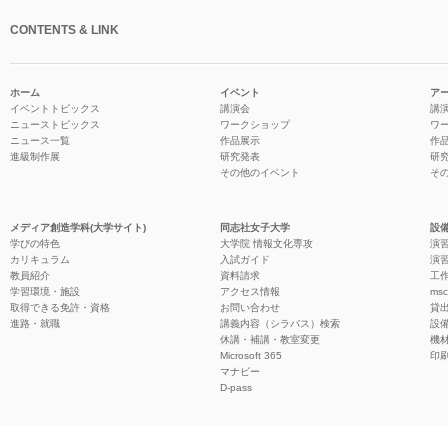
CONTENTS & LINK
ホーム
イベント
ア
イベントトピックス
講演会
講
ニューストピックス
ワークショップ
ワ
ニュース一覧
作品展示
作
進級制作展
研究発表
研
その他のイベント
そ
メディア創造学科(大学サイト)
同志社女子大学
設備
学びの特色
大学院 情報文化専攻
演習
カリキュラム
入試ガイド
演習
教員紹介
資料請求
工作
学習環境・施設
アクセス情報
ms
取得できる免許・資格
お問い合わせ
貸
進路・就職
講義内容（シラバス）検索
設
休講・補講・教室変更
機
Microsoft 365
印
マナビー
D-pass