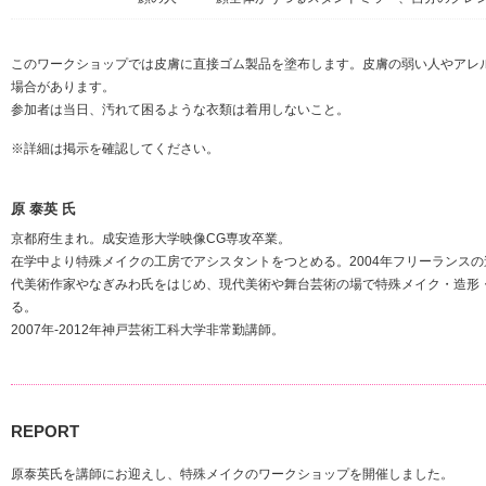
このワークショップでは皮膚に直接ゴム製品を塗布します。皮膚の弱い人やアレ
場合があります。
参加者は当日、汚れて困るような衣類は着用しないこと。
※詳細は掲示を確認してください。
原 泰英 氏
京都府生まれ。成安造形大学映像CG専攻卒業。
在学中より特殊メイクの工房でアシスタントをつとめる。2004年フリーランス
代美術作家やなぎみわ氏をはじめ、現代美術や舞台芸術の場で特殊メイク・造形
る。
2007年-2012年神戸芸術工科大学非常勤講師。
REPORT
原泰英氏を講師にお迎えし、特殊メイクのワークショップを開催しました。