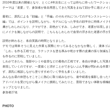
2010年度以来の開催となり、とくに4年次生にとっては待ちに待ったワークショ
テーマは「老婆」で、参加者が各自用意してきた写真をまねて顔か手に老けメイ
最初に、原氏による『顔編』と『手編』のそれぞれについてのデモンストレーシ
編』では、ポイントを説明しながら、モデルになった学生の顔半分に特殊メイク
膚がしわしわになり、クマができ、顔色がくすみ、しみができ、老婆が出現しま
にメイクを施しながらの説明で、こちらもしわしわで血管の浮き出た老婆の手が
説明が終わると、各自実践の時間となりました。
デモでは簡単そうに見えた作業も実際にやってみるとなかなか難しく、液体ゴ
「しわ」を作る工程では、ラテックスを塗る厚みや乾かす際の皮膚の張り加減を
を作るのに苦戦していました。
しわができたら、陰影やシミや血管などの着色の工程です。各自が持参した写真
表現していくのですが、一度描くと消すことができないぶん手腕が問われる作業
ず、原氏に相談しながら塗りすすめていく学生も多くいました。
みんなお昼の休憩もそこそこに熱心に取り組みながら、途中経過を撮影し合った
アドバイスを受けながら傷メイクに挑戦してみたりと、普段できない体験を積極
ョップとなりました。
参加者27名
PHOTO