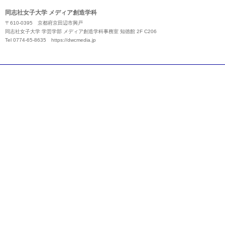
同志社女子大学 メディア創造学科
〒610-0395 京都府京田辺市興戸
同志社女子大学 学芸学部 メディア創造学科事務室 知徳館 2F C206
Tel 0774-65-8635
https://dwcmedia.jp