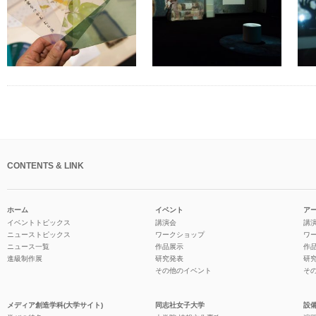
CONTENTS & LINK
ホーム
イベント
ア
イベントトピックス
講演会
講
ニューストピックス
ワークショップ
ワ
ニュース一覧
作品展示
作
進級制作展
研究発表
研
その他のイベント
そ
メディア創造学科(大学サイト)
同志社女子大学
設備