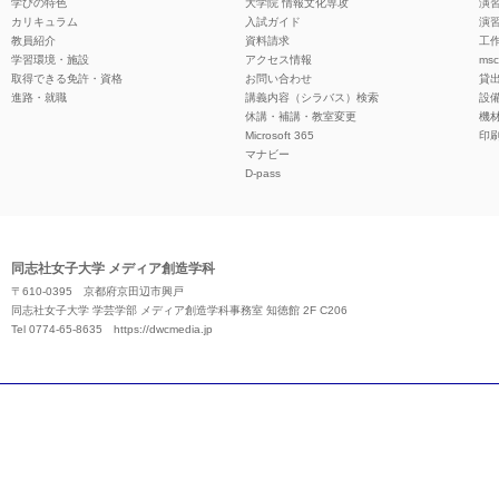
学びの特色
大学院 情報文化専攻
演習
カリキュラム
入試ガイド
演習
教員紹介
資料請求
工作
学習環境・施設
アクセス情報
ms
取得できる免許・資格
お問い合わせ
貸
進路・就職
講義内容（シラバス）検索
設
休講・補講・教室変更
機
Microsoft 365
印
マナビー
D-pass
同志社女子大学 メディア創造学科
〒610-0395 京都府京田辺市興戸
同志社女子大学 学芸学部 メディア創造学科事務室 知徳館 2F C206
Tel 0774-65-8635
https://dwcmedia.jp