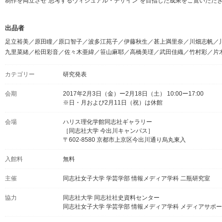
制作を両立させ“思考するヴィジュアル・デザイン”を目指した成果をご覧いただ
出品者
足立裕美／原田瞳／原口智子／波多江苑子／伊藤秋生／甚上満里奈／川畑志帆／
九里菜緒／松田彩音／佐々木亜緯／笹山麻耶／高橋美瑳／武田佳織／竹村彩／片
カテゴリー
研究発表
会期
2017年2月3日（金）ー2月18日（土） 10:00ー17:00
※日・月および2月11日（祝）は休館
会場
ハリス理化学館同志社ギャラリー
［同志社大学 今出川キャンパス］
〒602-8580 京都市上京区今出川通り烏丸東入
入館料
無料
主催
同志社女子大学 学芸学部 情報メディア学科 二瓶研究室
協力
同志社大学 同志社社史資料センター
同志社女子大学 学芸学部 情報メディア学科 メディアサポ