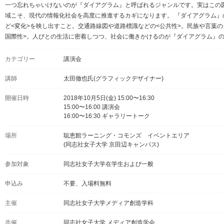
一つ忘れちゃいけないのが『ダイアグラム』と呼ばれるジャンルです。実はこの
域こそ、現代の情報化社会を高度に推進するカギになります。 『ダイアグラム』
ど<変化>を映し出すこと。交通路線図や道路標識などの<公共性>。民族や言葉の
国際性>。人びとの生活に密着しつつ、社会に働きかけるのが『ダイアグラム』のテ
カテゴリー
講演会
講師
太田徹也氏(グラフィックデザイナー)
開催日時
2018年10月5日(金) 15:00〜16:30
15:00〜16:00 講演会
16:00〜16:30 ギャラリートーク
場所
聡恵館ラーニング・コモンズ イベントエリア
(同志社女子大学 京田辺キャンパス)
参加対象
同志社女子大学在学生および一般
申込み
不要、入場料無料
主催
同志社女子大学メディア創造学科
共催
同志社女子大学 メディア創造学会