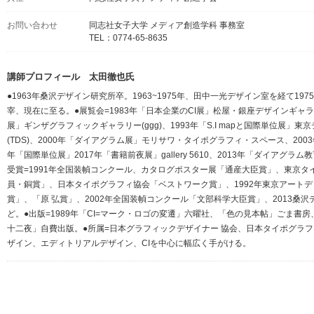
お問い合わせ
同志社女子大学 メディア創造学科 事務室
TEL：0774-65-8635
講師プロフィール 太田徹也氏
●1963年桑沢デザイン研究所卒。1963~1975年、田中一光デザイン室を経て19
宰、現在に至る。●展覧会=1983年「日本企業のCI展」松屋・銀座デザインギャラ
展」ギンザグラフィックギャラリー(ggg)、1993年「S.I mapと国際単位展」東京
(TDS)、2000年「ダイアグラム展」モリサワ・タイポグラフィ・スペース、2003年「
年「国際単位展」2017年「書籍前夜展」gallery 5610、2013年「ダイアグ
受賞=1991年全国装幀コンクール、カタログポスター展「通産大臣賞」、東京タイホ
員・銅賞」、日本タイポグラフィ協会「ベストワーク賞」、1992年東京アートデ
賞」、「原 弘賞」、2002年全国装幀コンクール「文部科学大臣賞」、2013桑沢テ
ど。●出版=1989年「CI=マーク・ロゴの変遷」六曜社、「色の見本帖」ごま書房、「I
十二夜」自費出版。●所属=日本グラフィックデザイナー 協会、日本タイポグラフ
ザイン、エディトリアルデザイン、CIを中心に幅広く手がける。