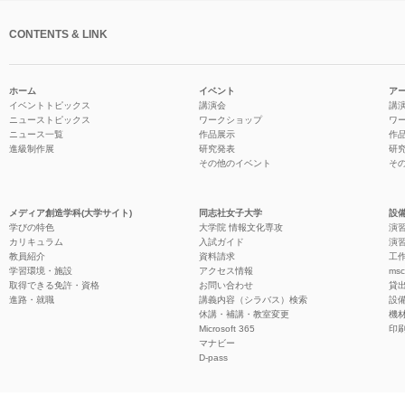
CONTENTS & LINK
ホーム
イベント
ア
イベントトピックス
講演会
講
ニューストピックス
ワークショップ
ワ
ニュース一覧
作品展示
作
進級制作展
研究発表
研
その他のイベント
そ
メディア創造学科(大学サイト)
同志社女子大学
設備
学びの特色
大学院 情報文化専攻
演習
カリキュラム
入試ガイド
演習
教員紹介
資料請求
工作
学習環境・施設
アクセス情報
ms
取得できる免許・資格
お問い合わせ
貸
進路・就職
講義内容（シラバス）検索
設
休講・補講・教室変更
機
Microsoft 365
印
マナビー
D-pass