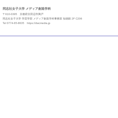
同志社女子大学 メディア創造学科
〒610-0395 京都府京田辺市興戸
同志社女子大学 学芸学部 メディア創造学科事務室 知徳館 2F C206
Tel 0774-65-8635
https://dwcmedia.jp