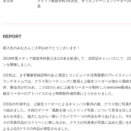
参加者
メディア創造学科1年次生、オリエンテーションリーダー2
員
REPORT
新入生のみなさんご入学おめでとうございます！
2019年度メディア創造学科新入生115名を歓迎して、京田辺キャンパスにて、
ンを開催しました。
1日目は、まず履修登録説明のあと英語とコンピュータ活用基礎のプレイスメン
ランチタイムでは、クラス別ミーティングに教員と上級生リーダーが加わり親睦
拝、開会式が行われ、この日のために上級生リーダーが制作したwelcome動
級生リーダーのアドバイスのもと時間割作成作業にとりかかりました。
2日目の午前中は、上級生リーダーによるキャンパス案内の後、クラス別に写真
り組みました。今回のテーマ「風船を使ったトリック写真」について意見を出し
るかを決定し、協力しながら一眼レフカメラで一つの作品を作りあげました。午
スの写真作品がスクリーンに映し出され、クラスの代表者が写真に込めた思いを
よる上位3クラスの作品が表彰されました。