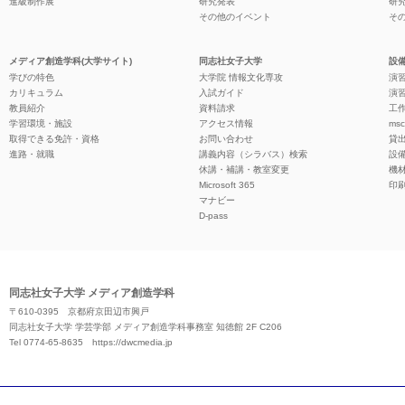
進級制作展
研究発表
研
その他のイベント
そ
メディア創造学科(大学サイト)
同志社女子大学
設備
学びの特色
大学院 情報文化専攻
演習
カリキュラム
入試ガイド
演習
教員紹介
資料請求
工作
学習環境・施設
アクセス情報
ms
取得できる免許・資格
お問い合わせ
貸
進路・就職
講義内容（シラバス）検索
設
休講・補講・教室変更
機
Microsoft 365
印
マナビー
D-pass
同志社女子大学 メディア創造学科
〒610-0395 京都府京田辺市興戸
同志社女子大学 学芸学部 メディア創造学科事務室 知徳館 2F C206
Tel 0774-65-8635
https://dwcmedia.jp