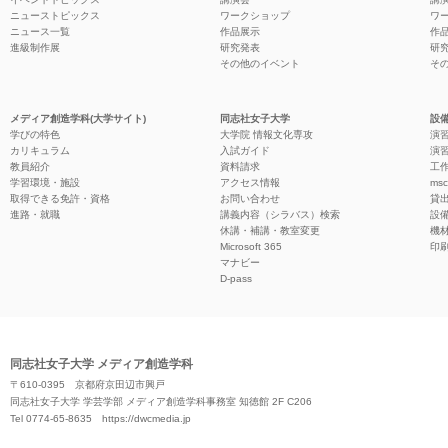
ニューストピックス
ワークショップ
ワ
ニュース一覧
作品展示
作
進級制作展
研究発表
研
その他のイベント
そ
メディア創造学科(大学サイト)
同志社女子大学
設備
学びの特色
大学院 情報文化専攻
演習
カリキュラム
入試ガイド
演習
教員紹介
資料請求
工作
学習環境・施設
アクセス情報
ms
取得できる免許・資格
お問い合わせ
貸
進路・就職
講義内容（シラバス）検索
設
休講・補講・教室変更
機
Microsoft 365
印
マナビー
D-pass
同志社女子大学 メディア創造学科
〒610-0395 京都府京田辺市興戸
同志社女子大学 学芸学部 メディア創造学科事務室 知徳館 2F C206
Tel 0774-65-8635
https://dwcmedia.jp