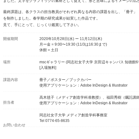
ました。文字をグラフィックの素材として捉えて、形と意味によるイメージの広
最終課題は、各クラスの担当教員がそれぞれ異なる内容の課題を出し、「冊子」
を制作しました。春学期の研究成果が結実した作品です。
見て、手にとって、じっくり鑑賞して下さい。
開催期間
2020年10月28日(水) ー 11月12日(木)
月ー金 = 9:00〜19:30 (11/3は16:30まで)
休館 = 土日
場所
mscギャラリー (同志社女子大学 京田辺キャンパス 知徳館6号
[入場無料]
課題内容
冊子／ポスター／ブックカバー
使用アプリケーション：Adobe InDesign & Illustrator
高木毬子（メディア創造学科准教授）、福田秀樹（嘱託講
担当者
使用アプリケーション：Adobe InDesign & Illustrator
同志社女子大学 メディア創造学科事務室
Tel 0774-65-8635
お問い合わせ