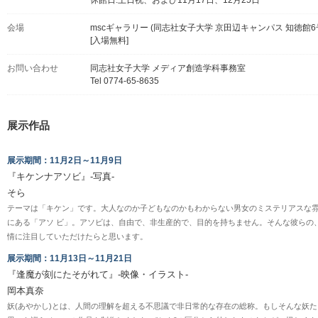
会場
mscギャラリー (同志社女子大学 京田辺キャンパス 知徳館6号
[入場無料]
お問い合わせ
同志社女子大学 メディア創造学科事務室
Tel 0774-65-8635
展示作品
展示期間：11月2日～11月9日
『キケンナアソビ』-写真-
そら
テーマは「キケン」です。大人なのか子どもなのかもわからない男女のミステリアスな
にある「アソ ビ」。アソビは、自由で、非生産的で、目的を持ちません。そんな彼らの
情に注目していただけたらと思います。
展示期間：11月13日～11月21日
『逢魔が刻にたそがれて』-映像・イラスト-
岡本真奈
妖(あやかし)とは、人間の理解を超える不思議で非日常的な存在の総称。もしそんな妖