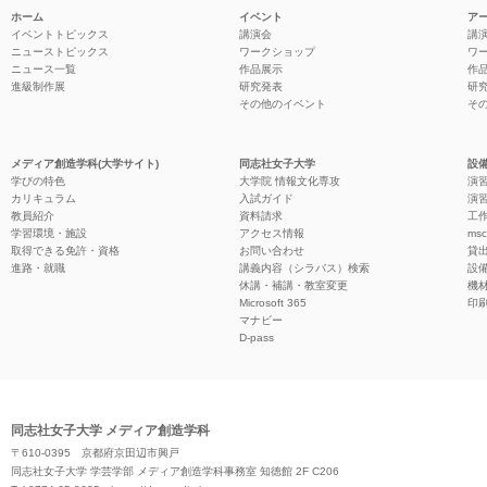
ホーム
イベント
ア
イベントトピックス
講演会
講
ニューストピックス
ワークショップ
ワ
ニュース一覧
作品展示
作
進級制作展
研究発表
研
その他のイベント
そ
メディア創造学科(大学サイト)
同志社女子大学
設備
学びの特色
大学院 情報文化専攻
演習
カリキュラム
入試ガイド
演習
教員紹介
資料請求
工作
学習環境・施設
アクセス情報
ms
取得できる免許・資格
お問い合わせ
貸
進路・就職
講義内容（シラバス）検索
設
休講・補講・教室変更
機
Microsoft 365
印
マナビー
D-pass
同志社女子大学 メディア創造学科
〒610-0395 京都府京田辺市興戸
同志社女子大学 学芸学部 メディア創造学科事務室 知徳館 2F C206