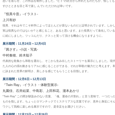
思いを巡らせ、この作品を制作しました。“ヒト”の区分から外れたものたちが、怪しく
すひとときを目と耳で楽し んでいただければ幸いです。
『怪異今昔』-イラスト-
上川有紗
怪異、それは今でこそ科学によってほとんどが居ないものだと証明されています。しか
実は怪異なのではないか? と感じること、あると思います。また怪異だって進化してい
に絵にしました。ツッコんだり、クスッと笑って頂ける機会になりますように。
展示期間：11月24日～12月4日
『茜さす』-小説・写真-
中村奏穂、鈴木聡子
代表的な歌集から和歌を選出し、そこから生み出したストーリーを展示にしました。現
た人の心の揺れ動きをリアルに感じることができる、それが和歌の魅力だと考えます。
に詠まれた世界の鮮明さ、美しさを感じてもらうことを目指します。
展示期間：12月6日～12月13日
『Twin Ray』-イラスト・体験型展示-
丸園佳、石井結菜、中島彩、上田和花、瀧本あかり
“Twin Ray” この聞き馴染みのない言葉、「魂、運命の片割れ」と言う意味で、一つだ
ものを指します。ちょっとロマンチックでミステリアスな言葉ですが、意外と身近にそん
ワクして気軽に楽しめる展示ですので、是非足をお運びください。
展示期間：12月15日～12月26日