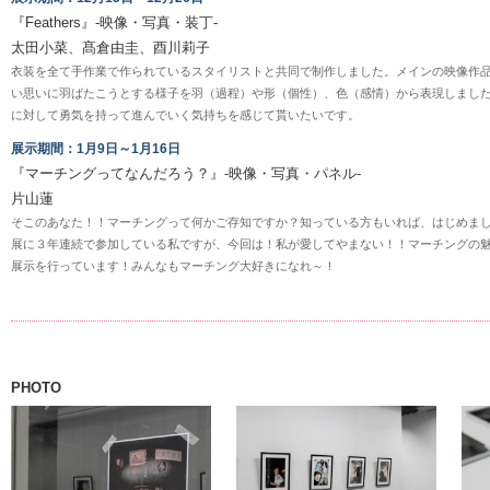
『Feathers』-映像・写真・装丁-
太田小菜、髙倉由圭、酉川莉子
衣装を全て手作業で作られているスタイリストと共同で制作しました。メインの映像作
い思いに羽ばたこうとする様子を羽（過程）や形（個性）、色（感情）から表現しまし
に対して勇気を持って進んでいく気持ちを感じて貰いたいです。
展示期間：1月9日～1月16日
『マーチングってなんだろう？』-映像・写真・パネル-
片山蓮
そこのあなた！！マーチングって何かご存知ですか？知っている方もいれば、はじめま
展に３年連続で参加している私ですが、今回は！私が愛してやまない！！マーチングの
展示を行っています！みんなもマーチング大好きになれ～！
PHOTO