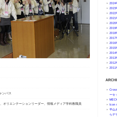
202
202
202
202
202
201
201
201
201
201
201
201
201
201
ARCHI
Cro
ャンパス
ーセ
MEC
生、オリエンテーションリーダー、情報メディア学科教職員
Icon 
平山
らデ