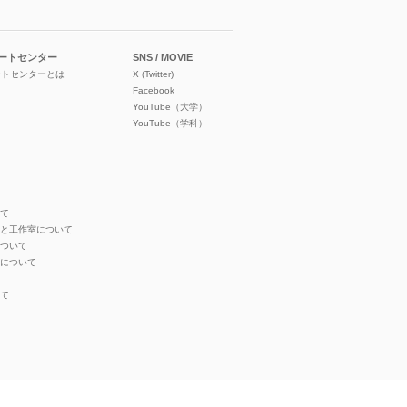
ートセンター
SNS / MOVIE
ートセンターとは
X (Twitter)
Facebook
YouTube（大学）
YouTube（学科）
いて
オと工作室について
について
ンについて
いて