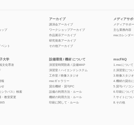
アーカイブ
メディアサポ
講演会アーカイブ
メディアサポ
ョップ
ワークショップアーカイブ
主な業務内容
作品展示アーカイブ
mscカレンダー
研究発表アーカイブ
イベント
その他アーカイブ
子大学
設備環境 / 機材 について
mscFAQ
情報文化専攻
演習室時間割表 / 設備MAP
1.mscについて
ド
演習室 / ハイエンドシステム
2.演習室につ
工作室 / 映像スタジオ
3.映像スタジ
情報
mscギャラリー
4.機材の貸出
わせ
貸出機材・貸与PC
5.貸与パソコ
（シラバス）検索
設備の利用方法・ルール
6.印刷について
講・教室変更
機材の利用方法・ルール
7.サイトにつ
 365
印刷に関して・ルール
8.その他