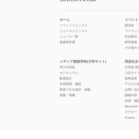
ホーム
イベント
イベントトピックス
講演会
ニューストピックス
ワークシ
ニュース一覧
作品展示
進級制作展
研究発表
その他の
メディア創造学科(大学サイト)
同志社女
学びの特色
大学院 
カリキュラム
入試ガイ
教員紹介
資料請求
学習環境・施設
アクセス
取得できる免許・資格
お問い合
進路・就職
講義内容
休講・補
Microsoft
マナビー
D-pass