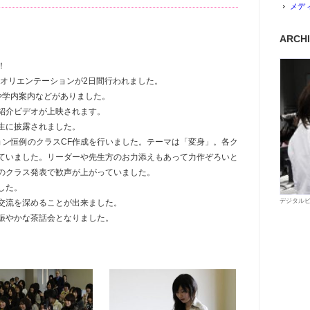
メデ
ARCH
！
、オリエンテーションが2日間行われました。
や学内案内などがありました。
紹介ビデオが上映されます。
生に披露されました。
ョン恒例のクラスCF作成を行いました。テーマは「変身」。各ク
ていました。リーダーや先生方のお力添えもあって力作ぞろいと
のクラス発表で歓声が上がっていました。
した。
デジタルビ
交流を深めることが出来ました。
賑やかな茶話会となりました。