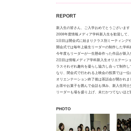
REPORT
新入生の皆さん、ご入学おめでとうございます
2008年度情報メディア学科新入生を歓迎して
1日目は開会式に始まりクラス別ミーティング
開会式では毎年上級生リーダーの制作した学科
今年度もリーダーが一生懸命作った作品が新入
2日目は情報メディア学科新入生オリエテーシ
ラスそれぞれ趣向を凝らし協力し合って制作し
なり、閉会式で行われる上映会の投票では一位
オリエンテーション終了後は茶話会が開かれま
お茶やお菓子を囲んで会話も弾み、新入生同士
リーダーも場を盛り上げ、未だかつてないほど
PHOTO