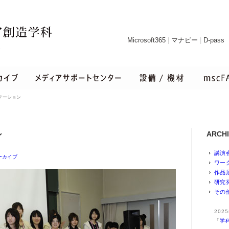
Microsoft365
|
マナビー
|
D-pass
ンテーション
ARCH
ン
講演
ーカイブ
ワー
作品
研究
その
20
「
学