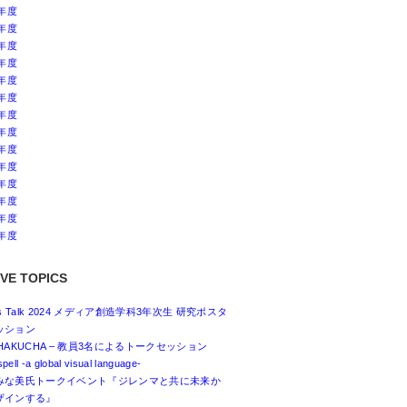
4年度
3年度
2年度
1年度
0年度
9年度
8年度
7年度
6年度
5年度
4年度
3年度
2年度
1年度
VE TOPICS
ss Talk 2024 メディア創造学科3年次生 研究ポスタ
ッション
HAKUCHA – 教員3名によるトークセッション
spell -a global visual language-
みな美氏トークイベント『ジレンマと共に未来か
ザインする』