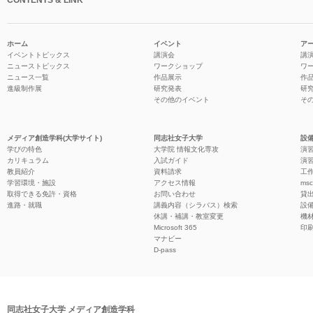
CONTENTS & LINK
ホーム
イベント
ア
イベントトピックス
講演会
講
ニューストピックス
ワークショップ
ワ
ニュース一覧
作品展示
作
進級制作展
研究発表
研
その他のイベント
そ
メディア創造学科(大学サイト)
同志社女子大学
設備
学びの特色
大学院 情報文化専攻
演習
カリキュラム
入試ガイド
演習
教員紹介
資料請求
工作
学習環境・施設
アクセス情報
ms
取得できる免許・資格
お問い合わせ
貸
進路・就職
講義内容（シラバス）検索
設
休講・補講・教室変更
機
Microsoft 365
印
マナビー
D-pass
同志社女子大学 メディア創造学科