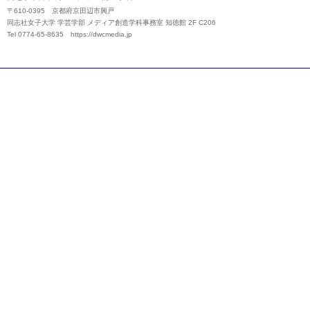
〒610-0395 京都府京田辺市興戸
同志社女子大学 学芸学部 メディア創造学科事務室 知徳館 2F C206
Tel 0774-65-8635
https://dwcmedia.jp