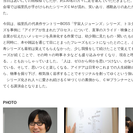
当日はあいにくの雨模様でしたが、約130名の方々に足を運んでいただきました
会場では福里氏が手がけられたシリーズＣＭが流れ、笑いあり、感動ありのあた
た。
今回は、福里氏の代表作サントリーBOSS「宇宙人ジョーンズ」シリーズ、トヨ
ズを事例に『アイデアが生まれたプロセス』について、直筆のスライド・映像と
企業が伝えたいメッセージを具体化する作業では、幼少期に見たもの・聞いたも
と同時に、本や雑誌を通じて目にとまったフレーズもヒントになったとのこと。
寿シリーズも最初は覚えてもらえなかった、少し我慢をして続けたことで覚えて
ーズが続くことで、その時々の時事ネタなども盛り込みやすくなり、現在と呼
る。」ともおっしゃっていました。「人は、ゼロから何かを思いつけない。かな
ている。そして、思いつくと楽しくなる。アイデアは日常やこれまでの人生経験
ら、物事を掘り下げ、根気強く追求することでオリジナルを創ってゆくという強
シリーズ化され人々に愛され続けるＣＭづくりの裏側から、ＣＭプランナーと
てくる講演会となりました。
PHOTO