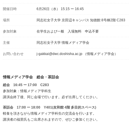
開催日時
6月26日（水） 15:15 ー 16:45
場所
同志社女子大学 京田辺キャンパス 知徳館 8号棟2階 C283
参加対象
在学生および一般 入場無料 申込不要
主催
同志社女子大学 情報メディア学会
お問い合わせ
j-gakkai@dwc.doshisha.ac.jp （情報メディア学会）
情報メディア学会 総会・茶話会
総会 16:45 ー 17:00 C283
参加対象：情報メディア学科生
講演会終了後、同じ会場で行います。必ず出席してください。
茶話会 17:00 ー 18:00 Y401(友和館 4階 多目的スペース)
軽食を頂きながら情報メディア学科生の交流会を行います。
講演者の福里氏もご出席されますので、ぜひご参加ください。