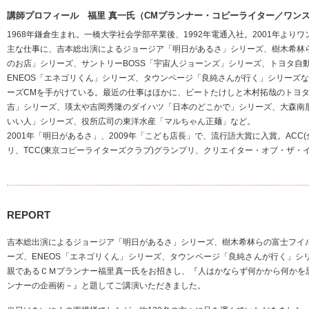
講師プロフィール 福里 真一氏（CMプランナー・コピーライター／ワン
1968年鎌倉生まれ。一橋大学社会学部卒業後、1992年電通入社。2001年より
主な仕事に、吉本総出演によるジョージア「明日があるさ」シリーズ、樹木希林
のお店」シリーズ、サントリーBOSS「宇宙人ジョーンズ」シリーズ、トヨタ自
ENEOS「エネゴリくん」シリーズ、タウンページ「良純さんが行く」シリーズ
ーズCMを手がけている。最近の仕事はほかに、ビートたけしと木村拓哉のトヨタ自
吉」シリーズ、瑛太や吉岡秀隆のダイハツ「日本のどこかで」シリーズ、大森南朋
いい人」シリーズ、役所広司の東洋水産「マルちゃん正麺」など。
2001年「明日があるさ」、2009年「こども店長」で、流行語大賞に入賞。ACC
リ、TCC(東京コピーライターズクラブ)グランプリ、クリエイター・オブ・ザ・
REPORT
吉本総出演によるジョージア「明日があるさ」シリーズ、樹木希林らの富士フイ
ーズ、ENEOS「エネゴリくん」シリーズ、タウンページ「良純さんが行く」シ
親であるＣＭプランナー福里真一氏をお招きし、『人はかならず何かから何かを思
ンナーの企画術－』と題してご講演いただきました。