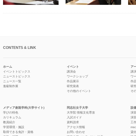
CONTENTS & LINK
ホーム
イベント
ア
イベントトピックス
講演会
講
ニューストピックス
ワークショップ
ワ
ニュース一覧
作品展示
作
進級制作展
研究発表
研
その他のイベント
そ
メディア創造学科(大学サイト)
同志社女子大学
設備
学びの特色
大学院 情報文化専攻
演習
カリキュラム
入試ガイド
演習
教員紹介
資料請求
工作
学習環境・施設
アクセス情報
ms
取得できる免許・資格
お問い合わせ
貸