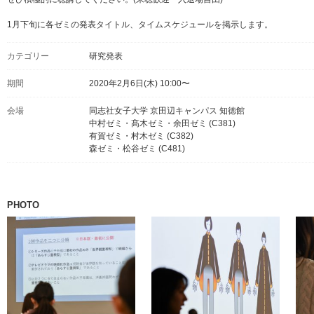
1月下旬に各ゼミの発表タイトル、タイムスケジュールを掲示します。
カテゴリー
研究発表
期間
2020年2月6日(木) 10:00〜
会場
同志社女子大学 京田辺キャンパス 知徳館
中村ゼミ・髙木ゼミ・余田ゼミ (C381)
有賀ゼミ・村木ゼミ (C382)
森ゼミ・松谷ゼミ (C481)
PHOTO