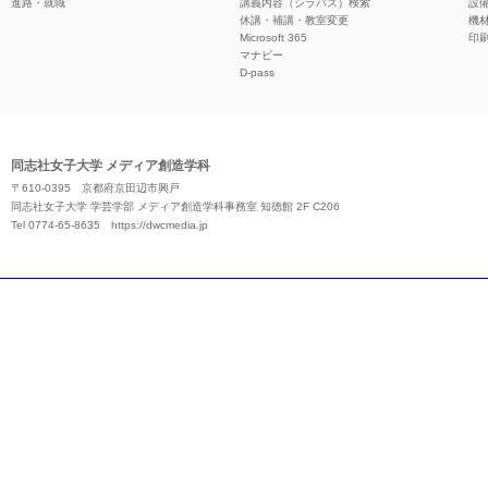
進路・就職
講義内容（シラバス）検索
設
休講・補講・教室変更
機
Microsoft 365
印
マナビー
D-pass
同志社女子大学 メディア創造学科
〒610-0395 京都府京田辺市興戸
同志社女子大学 学芸学部 メディア創造学科事務室 知徳館 2F C206
Tel 0774-65-8635
https://dwcmedia.jp