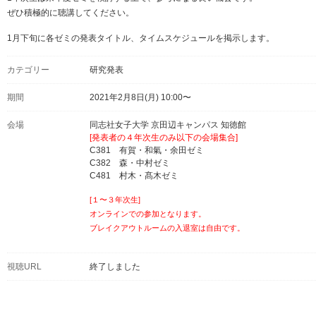
ぜひ積極的に聴講してください。
1月下旬に各ゼミの発表タイトル、タイムスケジュールを掲示します。
カテゴリー
研究発表
期間
2021年2月8日(月) 10:00〜
会場
同志社女子大学 京田辺キャンパス 知徳館
[発表者の４年次生のみ以下の会場集合]
C381 有賀・和氣・余田ゼミ
C382 森・中村ゼミ
C481 村木・髙木ゼミ
[１〜３年次生]
オンラインでの参加となります。
ブレイクアウトルームの入退室は自由です。
視聴URL
終了しました