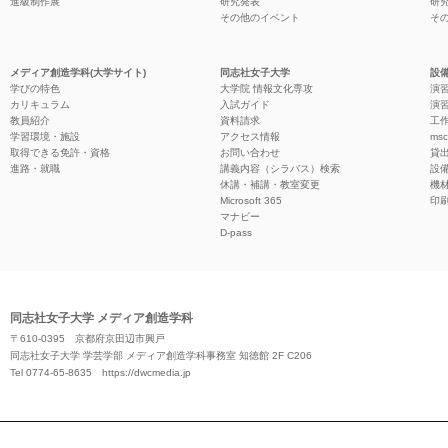
進級制作展
研究発表
研
その他のイベント
そ
メディア創造学科(大学サイト)
同志社女子大学
設備
学びの特色
大学院 情報文化専攻
演習
カリキュラム
入試ガイド
演習
教員紹介
資料請求
工作
学習環境・施設
アクセス情報
ms
取得できる免許・資格
お問い合わせ
貸
進路・就職
講義内容（シラバス）検索
設
休講・補講・教室変更
機
Microsoft 365
印
マナビー
D-pass
同志社女子大学 メディア創造学科
〒610-0395 京都府京田辺市興戸
同志社女子大学 学芸学部 メディア創造学科事務室 知徳館 2F C206
Tel 0774-65-8635
https://dwcmedia.jp