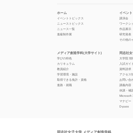
ホーム
イベント
イベントトピックス
講演会
ニューストピックス
ワークシ
ニュース一覧
作品展示
進級制作展
研究発表
その他の
メディア創造学科(大学サイト)
同志社女
学びの特色
大学院 
カリキュラム
入試ガイ
教員紹介
資料請求
学習環境・施設
アクセス
取得できる免許・資格
お問い合
進路・就職
講義内容
休講・補
Microsoft
マナビー
D-pass
同志社女子大学 メディア創造学科