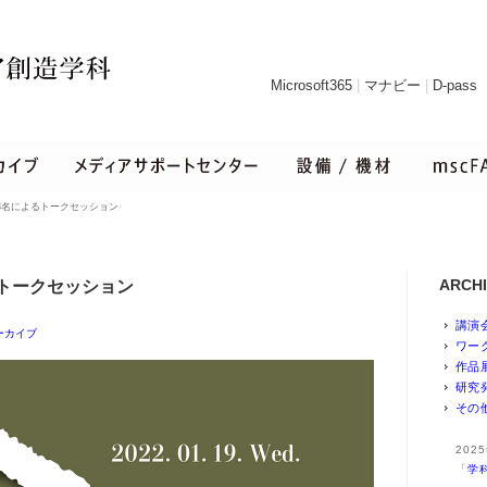
Microsoft365
|
マナビー
|
D-pass
教員3名によるトークセッション
ARCH
よるトークセッション
講演
ーカイブ
ワー
作品
研究
その
20
「
学