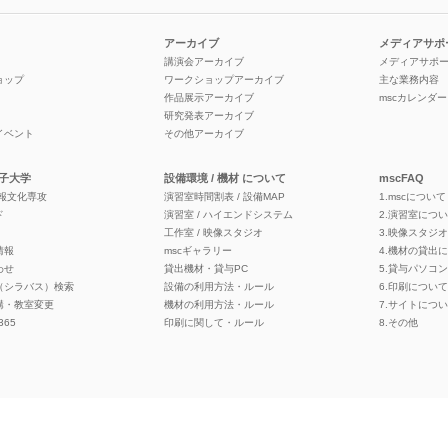
アーカイブ
メディアサポ
講演会アーカイブ
メディアサポ
ョップ
ワークショップアーカイブ
主な業務内容
作品展示アーカイブ
mscカレンダー
研究発表アーカイブ
イベント
その他アーカイブ
子大学
設備環境 / 機材 について
mscFAQ
情報文化専攻
演習室時間割表 / 設備MAP
1.mscについて
ド
演習室 / ハイエンドシステム
2.演習室につ
工作室 / 映像スタジオ
3.映像スタジ
情報
mscギャラリー
4.機材の貸出
わせ
貸出機材・貸与PC
5.貸与パソコ
（シラバス）検索
設備の利用方法・ルール
6.印刷について
講・教室変更
機材の利用方法・ルール
7.サイトにつ
 365
印刷に関して・ルール
8.その他