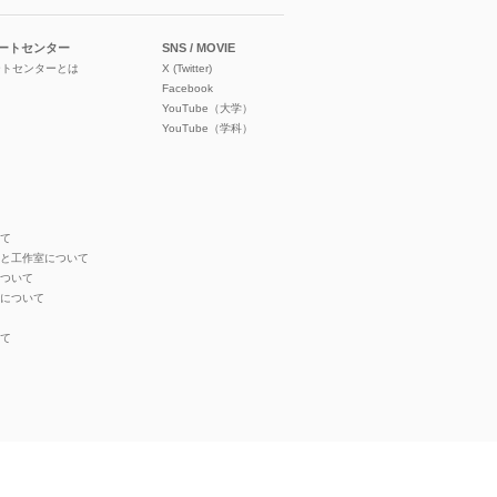
ートセンター
SNS / MOVIE
ートセンターとは
X (Twitter)
Facebook
YouTube（大学）
YouTube（学科）
いて
オと工作室について
について
ンについて
いて