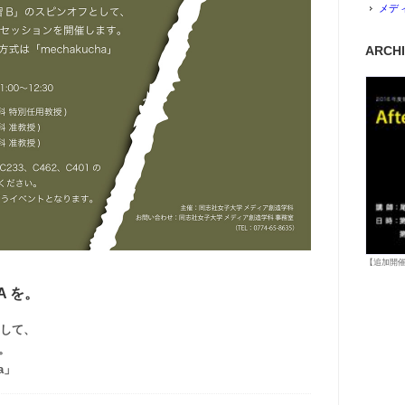
メデ
ARCH
【追加開催決
A を。
として、
。
a」