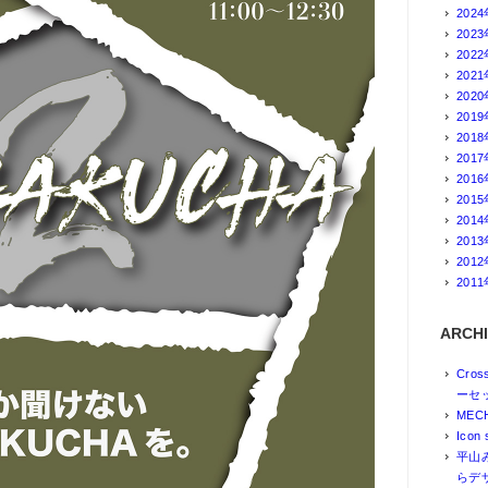
202
202
202
202
202
201
201
201
201
201
201
201
201
201
ARCHI
Cro
ーセ
MEC
Icon 
平山
らデ