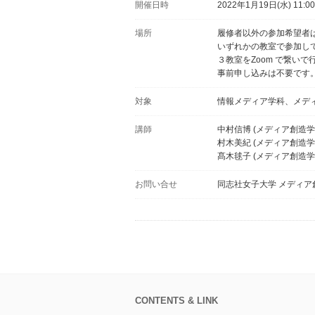
開催日時
2022年1月19日(水) 11:00
場所
履修者以外の参加希望者はC2
いずれかの教室で参加し
３教室をZoom で繋い
事前申し込みは不要です
対象
情報メディア学科、メデ
講師
中村信博 (メディア創造学
村木美紀 (メディア創造学
髙木毬子 (メディア創造学
お問い合せ
同志社女子大学 メディア
CONTENTS & LINK