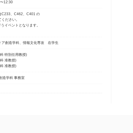
〜12:30
33、C462、C401 の
てください。
で行うイベントとなります。
。
ィア創造学科、情報文化専攻 在学生
科 特別任用教授)
科 准教授)
科 准教授)
創造学科 事務室