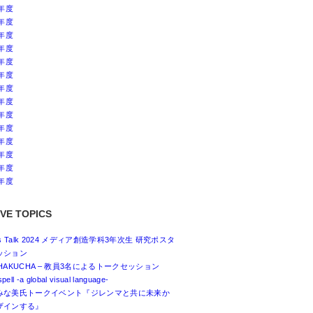
4年度
3年度
2年度
1年度
0年度
9年度
8年度
7年度
6年度
5年度
4年度
3年度
2年度
1年度
VE TOPICS
ss Talk 2024 メディア創造学科3年次生 研究ポスタ
ッション
HAKUCHA – 教員3名によるトークセッション
spell -a global visual language-
みな美氏トークイベント『ジレンマと共に未来か
ザインする』