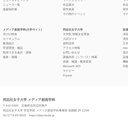
ニューストピックス
ワークショップ
ワ
ニュース一覧
作品展示
作
進級制作展
研究発表
研
その他のイベント
そ
メディア創造学科(大学サイト)
同志社女子大学
設備
学びの特色
大学院 情報文化専攻
演習
カリキュラム
入試ガイド
演習
教員紹介
資料請求
工作
学習環境・施設
アクセス情報
ms
取得できる免許・資格
お問い合わせ
貸
進路・就職
講義内容（シラバス）検索
設
休講・補講・教室変更
機
Microsoft 365
印
マナビー
D-pass
同志社女子大学 メディア創造学科
〒610-0395 京都府京田辺市興戸
同志社女子大学 学芸学部 メディア創造学科事務室 知徳館 2F C206
Tel 0774-65-8635
https://dwcmedia.jp