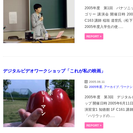
2005年度 第1回 パナソニ
ゴリー 講演会 開催日時 200
C163 講師 稲垣 道世氏（松
2005年度入学生の使......
REPORT >
デジタルビデオワークショップ「これが私の映画」
2005.06.11
2005年度
,
アーカイブ
,
ワークシ
2005年度 第3回 デジタル
ップ 開催日時 2005年6月11
演習室1 知徳館 1F C161 講師
「ハリウッドの......
REPORT >