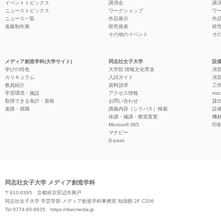
イベントトピックス
講演会
講
ニューストピックス
ワークショップ
ワ
ニュース一覧
作品展示
作
進級制作展
研究発表
研
その他のイベント
そ
メディア創造学科(大学サイト)
同志社女子大学
設備
学びの特色
大学院 情報文化専攻
演習
カリキュラム
入試ガイド
演習
教員紹介
資料請求
工作
学習環境・施設
アクセス情報
ms
取得できる免許・資格
お問い合わせ
貸
進路・就職
講義内容（シラバス）検索
設
休講・補講・教室変更
機
Microsoft 365
印
マナビー
D-pass
同志社女子大学 メディア創造学科
〒610-0395 京都府京田辺市興戸
同志社女子大学 学芸学部 メディア創造学科事務室 知徳館 2F C206
Tel 0774-65-8635
https://dwcmedia.jp