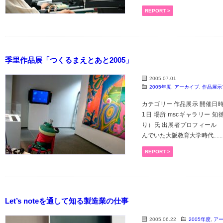
REPORT >
季里作品展「つくるまえとあと2005」
2005.07.01
2005年度
,
アーカイブ
,
作品展示
カテゴリー 作品展示 開催日時 2
1日 場所 mscギャラリー 知徳
り）氏 出展者プロフィール 
んでいた大阪教育大学時代......
REPORT >
Let’s noteを通して知る製造業の仕事
2005.06.22
2005年度
,
ア