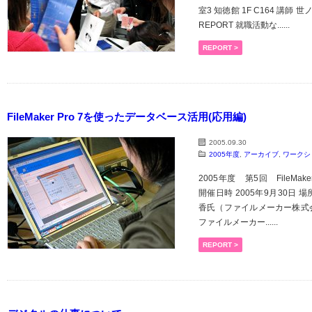
室3 知徳館 1F C164 講師
REPORT 就職活動な......
REPORT >
FileMaker Pro 7を使ったデータベース活用(応用編)
2005.09.30
2005年度
,
アーカイブ
,
ワークシ
2005年度 第5回 FileMa
開催日時 2005年9月30日 場所
香氏（ファイルメーカー株式会社
ファイルメーカー......
REPORT >