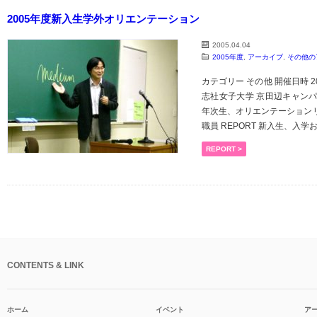
2005年度新入生学外オリエンテーション
2005.04.04
2005年度
,
アーカイブ
,
その他の
カテゴリー その他 開催日時 20
志社女子大学 京田辺キャンパ
年次生、オリエンテーション
職員 REPORT 新入生、入学おめで
REPORT >
CONTENTS & LINK
ホーム
イベント
ア