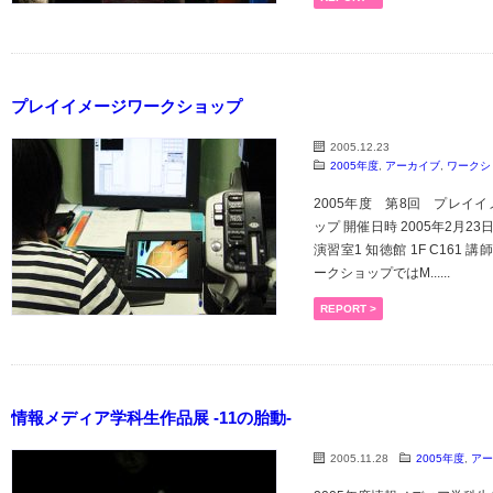
プレイイメージワークショップ
2005.12.23
2005年度
,
アーカイブ
,
ワークシ
2005年度 第8回 プレイイ
ップ 開催日時 2005年2月23
演習室1 知徳館 1F C161 講
ークショップではM......
REPORT >
情報メディア学科生作品展 -11の胎動-
2005.11.28
2005年度
,
アー