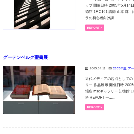
ップ 開催日時 2005年5月14
徳館 1F C161 講師 山本 輝 
ラの初心者向け講......
REPORT >
グーテンベルク聖書展
2005.04.11
2005年度
,
アー
近代メディアの起点としての 
リー 作品展示 開催日時 2005年
場所 mscギャラリー 知徳館 1
科 REPORT ―......
REPORT >