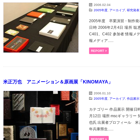
2006.02.04
2005年度
,
アーカイブ
,
研究発表
2005年度 卒業演習・制作発
日時 2006年2月4日 場所 聡恵館
C401、C402 参加者 情報メ
報メディア......
REPORT >
米正万也 アニメーション＆原画展「KINOMAYA」
2006.01.10
2005年度
,
アーカイブ
,
作品展示
カテゴリー 作品展示 開催日時 2
月12日 場所 mscギャラリー 知
也氏 出展者プロフィール 米正 
年兵庫県生......
REPORT >