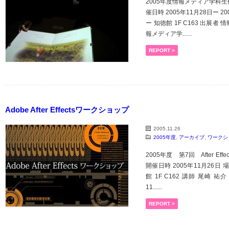
2005年度情報メディア学科生
催日時 2005年11月28日ー 2
ー 知徳館 1F C163 出展者 
報メディア学......
REPORT >
Adobe After Effectsワークショップ
2005.11.26
2005年度
,
アーカイブ
,
ワークシ
2005年度 第7回 After Ef
開催日時 2005年11月26日
館 1F C162 講師 尾崎 祐介
11......
REPORT >