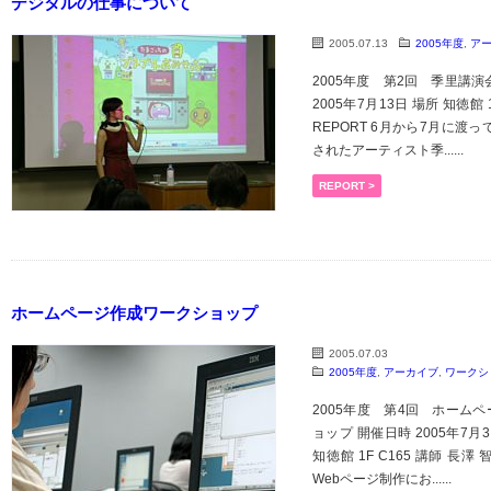
デジタルの仕事について
2005.07.13
2005年度
,
ア
2005年度 第2回 季里講演
2005年7月13日 場所 知徳館 
REPORT 6月から7月に渡
されたアーティスト季......
REPORT >
ホームページ作成ワークショップ
2005.07.03
2005年度
,
アーカイブ
,
ワークシ
2005年度 第4回 ホームペ
ョップ 開催日時 2005年7月
知徳館 1F C165 講師 長澤 
Webページ制作にお......