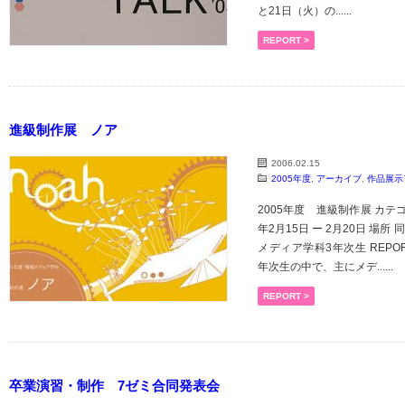
と21日（火）の......
REPORT >
進級制作展 ノア
2006.02.15
2005年度
,
アーカイブ
,
作品展示
2005年度 進級制作展 カテゴ
年2月15日 ー 2月20日 場所
メディア学科3年次生 REPOR
年次生の中で、主にメデ......
REPORT >
卒業演習・制作 7ゼミ合同発表会